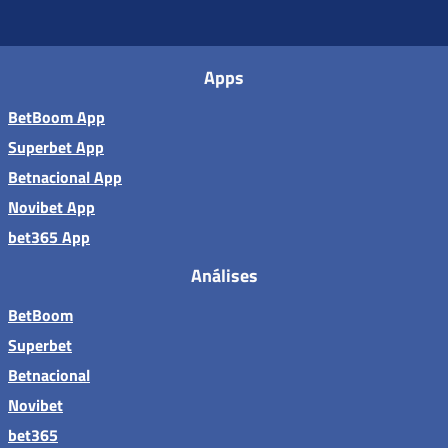
Apps
BetBoom App
Superbet App
Betnacional App
Novibet App
bet365 App
Análises
BetBoom
Superbet
Betnacional
Novibet
bet365