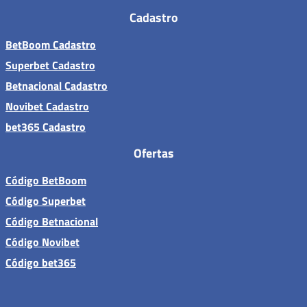
Cadastro
BetBoom Cadastro
Superbet Cadastro
Betnacional Cadastro
Novibet Cadastro
bet365 Cadastro
Ofertas
Código BetBoom
Código Superbet
Código Betnacional
Código Novibet
Código bet365