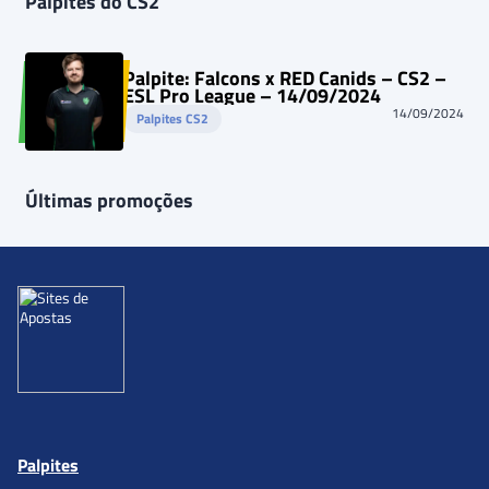
Palpites do CS2
Palpite: Falcons x RED Canids – CS2 –
ESL Pro League – 14/09/2024
14/09/2024
Palpites CS2
Últimas promoções
Palpites