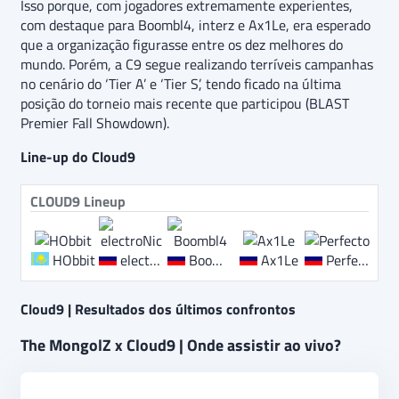
Isso porque, com jogadores extremamente experientes,
com destaque para Boombl4, interz e Ax1Le, era esperado
que a organização figurasse entre os dez melhores do
mundo. Porém, a C9 segue realizando terríveis campanhas
no cenário do ‘Tier A’ e ‘Tier S’, tendo ficado na última
posição do torneio mais recente que participou (BLAST
Premier Fall Showdown).
Line-up do Cloud9
CLOUD9 Lineup
HObbit
electroNic
Boombl4
Ax1Le
Perfecto
Cloud9 | Resultados dos últimos confrontos
The MongolZ x Cloud9 | Onde assistir ao vivo?