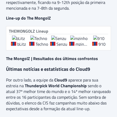
respectivamente, ficando na 9-12th posição da primeira
mencionada e na 7-8th da segunda.
Line-up do The MongolZ
THEMONGOLZ Lineup
bLitz
Techno
Senzu
mzinho
910
The MongolZ | Resultados dos últimos confrontos
Últimas notícias e estatísticas do Cloud9
Por outro lado, a equipe da
Cloud9
aparece para sua
estreia na
Thunderpick World Championship
sendo o
atual 37º melhor time do mundo e o 14º melhor ranqueado
entre os 16 participantes da competição. Sem sombra de
dúvidas, o elenco da CIS faz campanhas muito abaixo das
expectativas desde a formação da atual line-up.