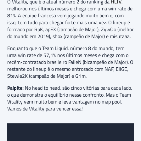
O Vitality, que é o atual número 2 do ranking da
HLTV
,
melhorou nos últimos meses e chega com uma win rate de
81%. A equipe francesa vem jogando muito bem e, com
isso, tem tudo para chegar forte mais uma vez. O lineup é
formado por RpK, apEX (campeão de Major), ZywOo (melhor
do mundo em 2019), shox (campeão de Major) e misutaaa.
Enquanto que o Team Liquid, número 8 do mundo, tem
uma win rate de 57,1% nos últimos meses e chega com o
recém-contratado brasileiro FalleN (bicampeão de Major). O
restante do lineup é o mesmo entrosado com NAF, EliGE,
Stewie2K (campeão de Major) e Grim.
Palpite:
No head to head, são cinco vitórias para cada lado,
o que demonstra o equilíbrio nesse confronto. Mas o Team
Vitality vem muito bem e leva vantagem no map pool.
Vamos de Vitality para vencer essa!