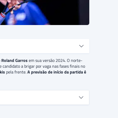
ão de saibro do calendário do tênis e único
o
Roland Garros
em sua versão 2024. O norte-
candidato a brigar por vaga nas fases finais no
seu terceiro adversário o australiano
Thanasi
devolução. Além disso, há a expectativa de que
kis
pela frente.
A previsão de início da partida é