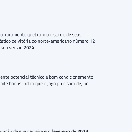
ão, raramente quebrando o saque de seus
óstico de vitória do norte-americano número 12
 sua versão 2024.
lente potencial técnico e bom condicionamento
ite bônus indica que o jogo precisará de, no
locação de sua carreira em
fevereiro de 2023
,