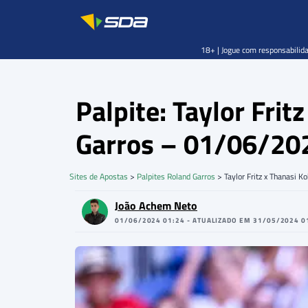
18+ | Jogue com responsabilida
Palpite: Taylor Fri
Garros – 01/06/20
Sites de Apostas
>
Palpites Roland Garros
>
Taylor Fritz x Thanasi K
João Achem Neto
01/06/2024 01:24 - ATUALIZADO EM 31/05/2024 0