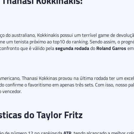
x Thanasi Kokkinakis:
ço do australiano, Kokkinakis possui um terrível game de devoluç
ne um tenista próximo ao top10 do ranking. Sendo assim, o progn
 confronto que é válido pela
segunda rodada
do
Roland Garros
em
-americano, Thanasi Kokkinas provou na última rodada ter um exce
 confirme o favoritismo em apenas três sets. Com isso, nosso palp
o vencedor.
sticas do Taylor Fritz
ção de número 12 no
ranking
da
ATP
, tendo alcançado a melhor co