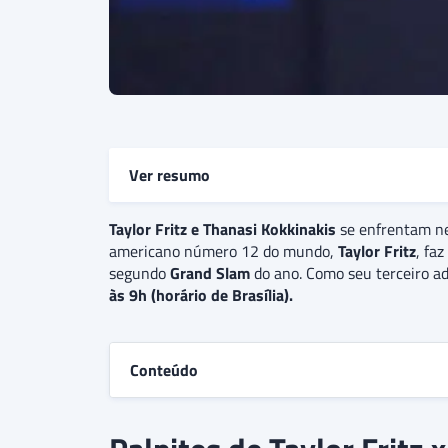
Ver resumo
Taylor Fritz e
Taylor Fritz e Thanasi Kokkinakis
Thanasi Kokkinakis
se enfrentam n
se enfrenta
americano número 12 do mundo,
Grand Slam
do ano disputado nesta superfíci
Taylor Fritz
, fa
segundo
Kokkinakis
Grand Slam
.
O palpite é
do ano. Como seu terceiro a
de vitória do Taylor Fr
às 9h (horário de Brasília).
a partida seja resolvida em mais de três sets,
Conteúdo