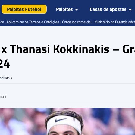
Palpites Futebol
Palpites
Casas de apostas
de | Aplicam-se os Termos e Condições | Conteúdo comercial | Ministério da Fazenda adv
tz x Thanasi Kokkinakis – 
24
okkinakis
1:24