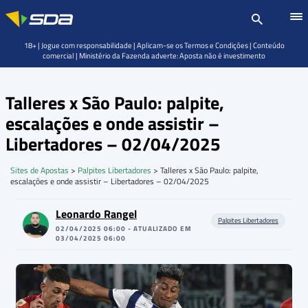
18+ | Jogue com responsabilidade | Aplicam-se os Termos e Condições | Conteúdo
comercial | Ministério da Fazenda adverte: Aposta não é investimento
Talleres x São Paulo: palpite,
escalações e onde assistir –
Libertadores – 02/04/2025
Sites de Apostas
>
Palpites Libertadores
>
Talleres x São Paulo: palpite,
escalações e onde assistir – Libertadores – 02/04/2025
Leonardo Rangel
Palpites Libertadores
02/04/2025 06:00 - ATUALIZADO EM
03/04/2025 06:00