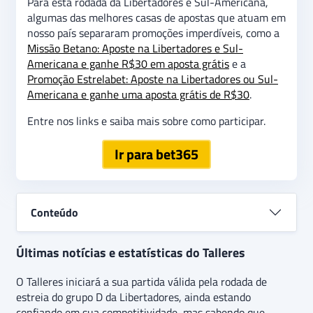
Para esta rodada da Libertadores e Sul-Americana,
algumas das melhores casas de apostas que atuam em
nosso país separaram promoções imperdíveis, como a
Missão Betano: Aposte na Libertadores e Sul-
Americana e ganhe R$30 em aposta grátis
e a
Promoção Estrelabet: Aposte na Libertadores ou Sul-
Americana e ganhe uma aposta grátis de R$30
.
Entre nos links e saiba mais sobre como participar.
Ir para bet365
Conteúdo
Últimas notícias e estatísticas do Talleres
O Talleres iniciará a sua partida válida pela rodada de
estreia do grupo D da Libertadores, ainda estando
confiando em sua competitividade, mas sabendo que