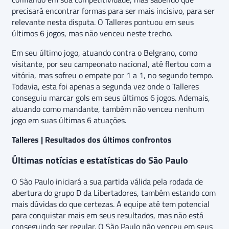
precisará encontrar formas para ser mais incisivo, para ser
relevante nesta disputa. O Talleres pontuou em seus
últimos 6 jogos, mas não venceu neste trecho.
Em seu último jogo, atuando contra o Belgrano, como
visitante, por seu campeonato nacional, até flertou com a
vitória, mas sofreu o empate por 1 a 1, no segundo tempo.
Todavia, esta foi apenas a segunda vez onde o Talleres
conseguiu marcar gols em seus últimos 6 jogos. Ademais,
atuando como mandante, também não venceu nenhum
jogo em suas últimas 6 atuações.
Talleres | Resultados dos últimos confrontos
Últimas notícias e estatísticas do São Paulo
O São Paulo iniciará a sua partida válida pela rodada de
abertura do grupo D da Libertadores, também estando com
mais dúvidas do que certezas. A equipe até tem potencial
para conquistar mais em seus resultados, mas não está
conseguindo ser regular. O São Paulo não venceu em seus