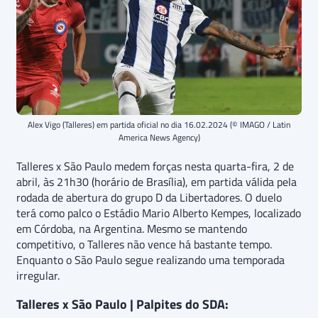
Alex Vigo (Talleres) em partida oficial no dia 16.02.2024 (© IMAGO / Latin
America News Agency)
Talleres x São Paulo medem forças nesta quarta-fira, 2 de
abril, às 21h30 (horário de Brasília), em partida válida pela
rodada de abertura do grupo D da Libertadores. O duelo
terá como palco o Estádio Mario Alberto Kempes, localizado
em Córdoba, na Argentina. Mesmo se mantendo
competitivo, o Talleres não vence há bastante tempo.
Enquanto o São Paulo segue realizando uma temporada
irregular.
Talleres x São Paulo | Palpites do SDA: