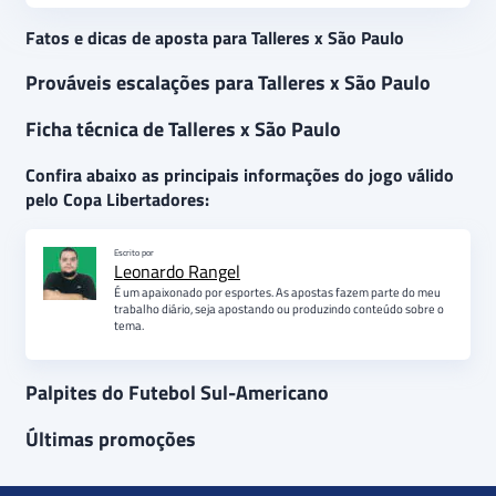
Fatos e dicas de aposta para Talleres x São Paulo
Prováveis escalações para Talleres x São Paulo
Ficha técnica de Talleres x São Paulo
Confira abaixo as principais informações do jogo válido
pelo Copa Libertadores:
Escrito por
Leonardo Rangel
É um apaixonado por esportes. As apostas fazem parte do meu
trabalho diário, seja apostando ou produzindo conteúdo sobre o
tema.
Palpites do Futebol Sul-Americano
Últimas promoções