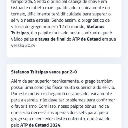
temporada. Sendo o principal cabeça de chave em
trabalho em sua estreia contra Medjedovic. Além
Gstaad e o atleta mais qualificado tecnicamente do
disso, há a expectativa de que a partida seja pouco
torneio, dificilmente terá dificuldade para superar o
equilibrada, indicando uma aposta de
“Stefanos
sérvio nesta estreia. Sendo assim, o prognóstico de
Tsitsipas vence por 2-0”.
vitória do grego número 12 do mundo,
Stefanos
Tsitsipas
,
é o palpite indicado neste confronto que é
válido pelas
oitavas de final
do
ATP de Gstaad
em sua
versão 2024.
Stefanos Tsitsipas vence por 2-0
Além de ser superior tecnicamente, o grego também
possui uma condição física muito superior a do sérvio.
Por este motivo e chegando descansado fisicamente
para a estreia, não deve ter problemas para confirmar
o favoritismo. Com isso, nosso palpite bônus indica
que serão necessários apenas dois sets para que o
grego seja o vencedor deste confronto, que é válido
pelo
ATP de Gstaad 2024
.