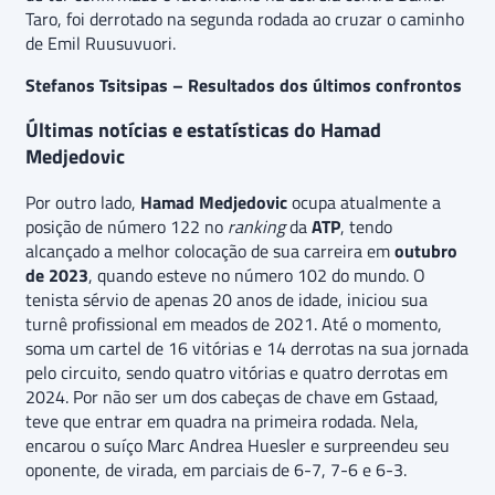
Taro, foi derrotado na segunda rodada ao cruzar o caminho
de Emil Ruusuvuori.
Stefanos Tsitsipas – Resultados dos últimos confrontos
Últimas notícias e estatísticas do Hamad
Medjedovic
Por outro lado,
Hamad Medjedovic
ocupa atualmente a
posição de número 122 no
ranking
da
ATP
, tendo
alcançado a melhor colocação de sua carreira em
outubro
de 2023
, quando esteve no número 102 do mundo. O
tenista sérvio de apenas 20 anos de idade, iniciou sua
turnê profissional em meados de 2021. Até o momento,
soma um cartel de 16 vitórias e 14 derrotas na sua jornada
pelo circuito, sendo quatro vitórias e quatro derrotas em
2024. Por não ser um dos cabeças de chave em Gstaad,
teve que entrar em quadra na primeira rodada. Nela,
encarou o suíço Marc Andrea Huesler e surpreendeu seu
oponente, de virada, em parciais de 6-7, 7-6 e 6-3.