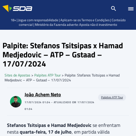
18+ | Jogue com responsabilidade | Aplicam-se os Termos e Condições | Conteúdo
comercial | Ministério da Fazenda adverte: Aposta não é investimento
Palpite: Stefanos Tsitsipas x Hamad
Medjedovic – ATP – Gstaad –
17/07/2024
Sites de Apostas
>
Palpites ATP Tour
>
Palpite: Stefanos Tsitsipas x Hamad
Medjedovic – ATP – Gstaad – 17/07/2024
João Achem Neto
Palpites ATP Tour
17/07/2024 01:34 - ATUALIZADO EM 17/07/2024
01:34
Stefanos Tsitsipas e Hamad Medjedovic
se enfrentam
nesta
quarta-feira, 17 de julho
, em partida válida