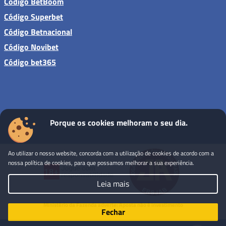
Código BetBoom
Código Superbet
Código Betnacional
Código Novibet
Código bet365
Porque os cookies melhoram o seu dia.
Sites de apostas - Todos os direitos reservados
Ao utilizar o nosso website, concorda com a utilização de cookies de acordo com a
nossa política de cookies, para que possamos melhorar a sua experiência.
Leia mais
Ministério da Fazenda adverte: Aposta não é investimento
Fechar