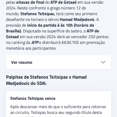
pelas
oitavas de final
do
ATP de Gstaad
em sua versão
2024. Neste confronto o grego número 12 do
mundo,
Stefanos Tsitsipas,
terá como seu primeiro
desafiante no torneio o sérvio
Hamad Medjedovic
. A
previsão de
início da partida é às 10h (horário de
Brasília).
Disputado na superfície do saibro, o
ATP de
Gstaad
em sua versão 2024 dará ao vencedor 250 pontos
no r
anking
da
ATP
e distribuirá €630.705 em premiação
monetária aos participantes.
Ver resumo
Stefanos Tsitsipas e Hamad Medjedovic
se
Palpites de Stefanos Tsitsipas x Hamad
enfrentam nas
oitavas de final
do
ATP de
Medjedovic do SDA:
Gstaad.
Chegando como forte candidato ao título em
Gstaad, o grego número 12 do mundo, Stefanos
Stefanos Tsitsipas vence
Tsitsipas, terá como seu primeiro adversário na
competição o sérvio Hamad Medjedovic.
O palpite
Após descansar mais do que o suficiente para retornar
é
de vitória do
Stefanos Tsitsipas,
que é o principal
ao circuito, Tsitsipas busca seu segundo título desta
cabeça de chave em Gstaad e dificilmente terá