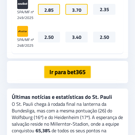
2.35
2.85
3.70
SPA/MF nº
249/2025
2.50
3.40
2.50
SPA/MF nº
248/2025
Ir para bet365
Últimas notícias e estatísticas do St. Pauli
O St. Pauli chega à rodada final na lanterna da
Bundesliga, mas com a mesma pontuação (26) do
Wolfsburg (16º) e do Heidenheim (17º). A esperança de
salvação reside no Millerntor-Stadion, onde a equipe
conquistou
65,38%
de todos os seus pontos na