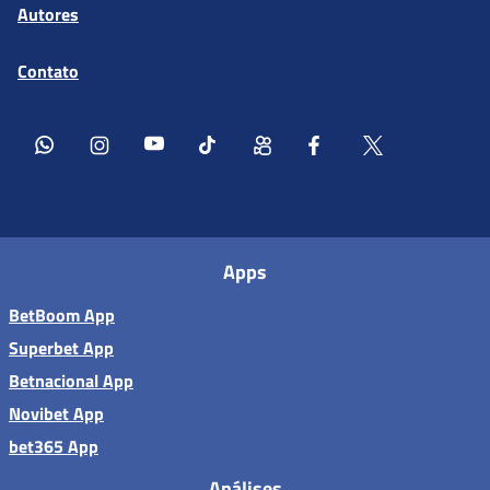
Autores
Contato
Apps
BetBoom App
Superbet App
Betnacional App
Novibet App
bet365 App
Análises