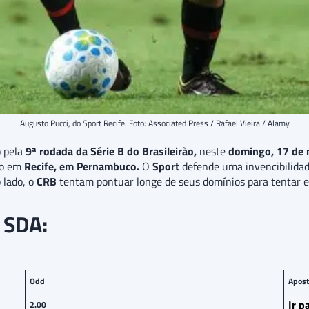
Augusto Pucci, do Sport Recife. Foto: Associated Press / Rafael Vieira / Alamy
o pela
9ª rodada da Série B do Brasileirão,
neste
domingo, 17 de m
ado em
Recife, em Pernambuco.
O
Sport
defende uma invencibilida
 lado, o
CRB
tentam pontuar longe de seus domínios para tentar e
o SDA:
Odd
Apost
Ir p
2.00