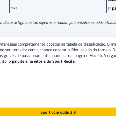
Ir p
1.73
deste artigo e estão sujeitas à mudança. Consulte as odds atualiz
teresses completamente opostos na tabela de classificação. O ma
de seu torcedor com a chance de virar o líder isolado do torneio.
as graves de posicionamento quando atua longe de Maceió. A organ
anto,
o palpite é na vitória do Sport Recife.
Sport com odds 2.3