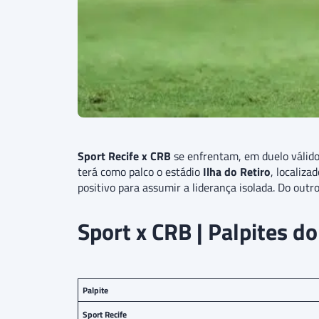
Sport Recife x CRB
se enfrentam, em duelo válid
terá como palco o estádio
Ilha do Retiro
, localiz
positivo para assumir a liderança isolada. Do outro
Sport x CRB | Palpites d
Palpite
Sport Recife