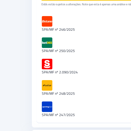
Odds estão sujeitos a alterações. Note que esta é apenas uma análise e não
SPA/MF nº 246/2025
SPA/MF nº 250/2025
SPA/MF nº 2.090/2024
SPA/MF nº 248/2025
SPA/MF nº 247/2025