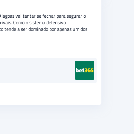
lagoas vai tentar se fechar para segurar o
s rivais. Como o sistema defensivo
to tende a ser dominado por apenas um dos