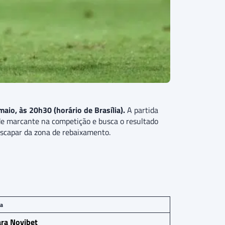
aio, às 20h30 (horário de Brasília).
A partida
de marcante na competição e busca o resultado
scapar da zona de rebaixamento.
a
ara Novibet