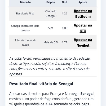
Mercado
Palpite
Odd
Aposta
Apostar na
Vitória do
Resultado Final
1.22
Senegal
BetBoom
Apostar na
Senegal marca nos dois
Sim
1.80
tempos
KTO
Apostar na
Total de chutes do
Mais de 6.5
1.72
Iraque
Novibet
As odds foram verificadas no momento da redação
deste artigo e estão sujeitas à mudança. Para as
cotações mais recentes, consulte o site da casa de
apostas.
Resultado final: vitória do Senegal
Apesar das derrotas para França e Noruega,
Senegal
mostrou um poder de fogo considerável, gerando um
xG (gols esperados) de
2.24
somando os dois jogos.