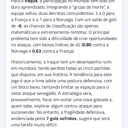
Para o
Iraque
, a participação no mundial tem sido um
duro aprendizado. Integrando o “grupo da morte”, a
equipe sofreu duas derrotas contundentes: 3 a 0 para
a França e 4 a 1 para a Noruega. Com um saldo de gols
de
-6
, as chances de classificação são apenas
matemáticas e extremamente remotas. O principal
problema tem sido a dificuldade de criar oportunidades
no ataque, com baixos índices de xG (
0.80
contra a
Noruega e
0.63
contra a França).
Historicamente, o Iraque tem um desempenho ruim
em mundiais, tendo perdido todas as cinco partidas
que disputou em sua história. A tendência para este
jogo é que o time adote uma postura defensiva, com
um bloco baixo, tentando limitar os espaços para o
veloz ataque senegalês. A estratégia será,
provavelmente, focar em evitar uma nova goleada e,
quem sabe, explorar algum contra-ataque para
surpreender. No entanto, a fragilidade defensiva,
evidenciada pelos
7 gols sofridos
, sugere que será
uma tarefa muito difícil.