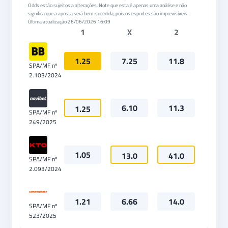
Odds estão sujeitos a alterações. Note que esta é apenas uma análise e não
significa que a aposta será bem-sucedida, pois os esportes são imprevisíveis.
Última atualização
26/06/2026 16:09
1
X
2
1.25
7.25
11.8
SPA/MF nº
2.103/2024
6.10
11.3
1.25
SPA/MF nº
249/2025
1.05
13.0
41.0
SPA/MF nº
2.093/2024
1.21
6.66
14.0
SPA/MF nº
523/2025