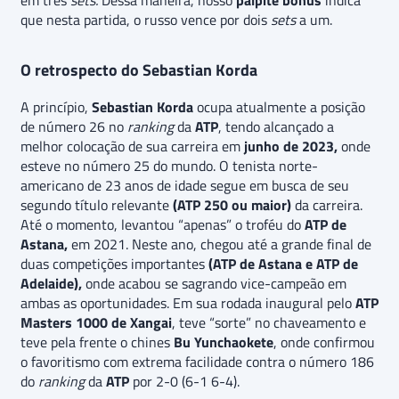
que nesta partida, o russo vence por dois
sets
a um.
O retrospecto do Sebastian Korda
A princípio,
Sebastian Korda
ocupa atualmente a posição
de número 26 no
ranking
da
ATP
, tendo alcançado a
melhor colocação de sua carreira em
junho de 2023,
onde
esteve no número 25 do mundo. O tenista norte-
americano de 23 anos de idade segue em busca de seu
segundo título relevante
(ATP 250 ou maior)
da carreira.
Até o momento, levantou “apenas” o troféu do
ATP de
Astana,
em 2021. Neste ano, chegou até a grande final de
duas competições importantes
(ATP de Astana e ATP de
Adelaide),
onde acabou se sagrando vice-campeão em
ambas as oportunidades. Em sua rodada inaugural pelo
ATP
Masters 1000 de Xangai
, teve “sorte” no chaveamento e
teve pela frente o chines
Bu Yunchaokete
, onde confirmou
o favoritismo com extrema facilidade contra o número 186
do
ranking
da
ATP
por 2-0 (6-1 6-4).