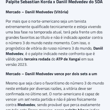
Palpite Sebastian Korda x Daniil Medvedev do SDA
Mercado – Daniil Medvedev (Vitória)
Por mais que o norte-americano seja um tenista
extremamente qualificado tecnicamente e esteja vivendo
uma boa fase na temporada atual, terá pela frente um dos
grandes favoritos ao título e não é indicado apostar contra
o número 3 do mundo neste momento. Com isso, o
prognóstico de vitória do russo número 3 do mundo,
Daniil
Medvedev
,
é o palpite indicado neste confronto que é
válido pela
terceira rodada
do
ATP de Xangai
em sua
versão 2023.
Mercado – Daniil Medvedev vence por dois sets a um
Mesmo que seja claro o favoritismo do número 3 do mundo
neste embate por diversas razões, a vitória deve ser
confirmada no último set. O norte-americano é capaz de
vencer um
set
nesta partida e não é páreo fisicamente
contra
Medvedev
, sendo provável que perca exatamente
em três
sets.
Dessa maneira, nosso
palpite bônus
indica