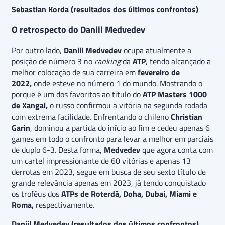
Sebastian Korda (resultados dos últimos confrontos)
O retrospecto do Daniil Medvedev
Por outro lado,
Daniil Medvedev
ocupa atualmente a
posição de número 3 no
ranking
da
ATP
, tendo alcançado a
melhor colocação de sua carreira em
fevereiro de
2022,
onde esteve no número 1 do mundo. Mostrando o
porque é um dos favoritos ao título do
ATP Masters 1000
de Xangai,
o russo confirmou a vitória na segunda rodada
com extrema facilidade. Enfrentando o chileno
Christian
Garin
, dominou a partida do início ao fim e cedeu apenas 6
games em todo o confronto para levar a melhor em parciais
de duplo 6-3. Desta forma,
Medvedev
que agora conta com
um cartel impressionante de 60 vitórias e apenas 13
derrotas em 2023, segue em busca de seu sexto título de
grande relevância apenas em 2023, já tendo conquistado
os troféus dos
ATPs de Roterdã, Doha, Dubai, Miami e
Roma,
respectivamente.
Daniil Medvedev (resultados dos últimos confrontos)