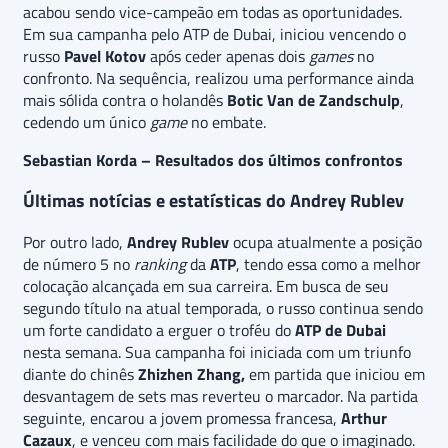
acabou sendo vice-campeão em todas as oportunidades.
Em sua campanha pelo ATP de Dubai, iniciou vencendo o
russo
Pavel Kotov
após ceder apenas dois
games
no
confronto. Na sequência, realizou uma performance ainda
mais sólida contra o holandês
Botic Van de Zandschulp
,
cedendo um único
game
no embate.
Sebastian Korda – Resultados dos últimos confrontos
Últimas notícias e estatísticas do Andrey Rublev
Por outro lado,
Andrey Rublev
ocupa atualmente a posição
de número 5 no
ranking
da
ATP
, tendo essa como a melhor
colocação alcançada em sua carreira. Em busca de seu
segundo título na atual temporada, o russo continua sendo
um forte candidato a erguer o troféu do
ATP de Dubai
nesta semana. Sua campanha foi iniciada com um triunfo
diante do chinês
Zhizhen Zhang,
em partida que iniciou em
desvantagem de sets mas reverteu o marcador. Na partida
seguinte, encarou a jovem promessa francesa,
Arthur
Cazaux
, e venceu com mais facilidade do que o imaginado.