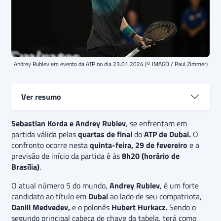
Andrey Rublev em evento da ATP no dia 23.01.2024 (© IMAGO / Paul Zimmer)
Ver resumo
Sebastian Korda e Andrey Rublev
Sebastian Korda e Andrey Rublev
, se enfrentam em
se enfrentam em
partida válida pelas
partida válida pelas quartas de final do
quartas de final
do
ATP de Dubai.
ATP de
O
confronto ocorre nesta
Dubai.
Ainda com seu melhor
quinta-feira, 29 de fevereiro
ranking
da carreira, o
e a
previsão de início da partida é às
atual número 5 do mundo,
Andrey Rublev
8h20 (horário de
, é mais
Brasília)
uma vez um forte candidato ao título nesta semana.
.
Como seu terceiro adversário no torneio, terá pela
O atual número 5 do mundo,
Andrey Rublev
, é um forte
frente o norte-americano
Sebastian Korda
.
O palpite
candidato ao título em
Dubai
ao lado de seu compatriota,
é
de vitória
de Andrey Rublev,
que é mais
Daniil Medvedev,
e o polonês
Hubert Hurkacz.
Sendo o
consistente mentalmente em relação a
Sebastian
segundo principal cabeça de chave da tabela, terá como