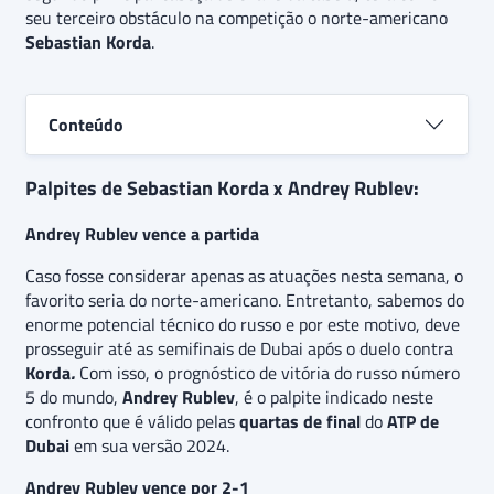
Korda.
Além disso, há a expectativa de que a partida
seu terceiro obstáculo na competição o norte-americano
seja resolvida em três
sets
disputados, indicando
Sebastian Korda
.
uma aposta extra no triunfo do russo por 2-1.
Conteúdo
Palpites de Sebastian Korda x Andrey Rublev:
Andrey Rublev vence a partida
Caso fosse considerar apenas as atuações nesta semana, o
favorito seria do norte-americano. Entretanto, sabemos do
enorme potencial técnico do russo e por este motivo, deve
prosseguir até as semifinais de Dubai após o duelo contra
Korda
.
Com isso, o prognóstico de vitória do russo número
5 do mundo,
Andrey Rublev
,
é o palpite indicado neste
confronto que é válido pelas
quartas de final
do
ATP de
Dubai
em sua versão 2024.
Andrey Rublev vence por 2-1