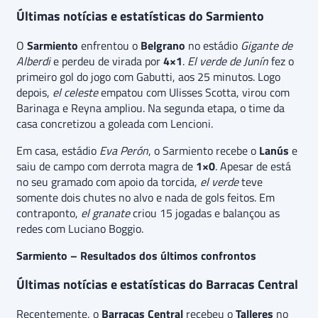
Últimas notícias e estatísticas do Sarmiento
O
Sarmiento
enfrentou o
Belgrano
no estádio
Gigante de
Alberdi
e perdeu de virada por
4×1
.
El verde de Junín
fez o
primeiro gol do jogo com Gabutti, aos 25 minutos. Logo
depois,
el celeste
empatou com Ulisses Scotta, virou com
Barinaga e Reyna ampliou. Na segunda etapa, o time da
casa concretizou a goleada com Lencioni.
Em casa, estádio
Eva Perón
, o Sarmiento recebe o
Lanús
e
saiu de campo com derrota magra de
1×0
. Apesar de está
no seu gramado com apoio da torcida,
el verde
teve
somente dois chutes no alvo e nada de gols feitos. Em
contraponto,
el granate
criou 15 jogadas e balançou as
redes com Luciano Boggio.
Sarmiento – Resultados dos últimos confrontos
Últimas notícias e estatísticas do Barracas Central
Recentemente, o
Barracas Central
recebeu o
Talleres
no