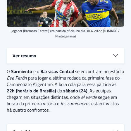
Jogador (Barracas Central) em partida oficial no dia 30.4.2022 (© IMAGO /
Photogamma)
Ver resumo
O
Sarmiento
Sarmiento e Barracas Central compõem um dos jogos
e o
Barracas Central
se encontram no estádio
Eva Perón
desta sétima rodada da Copa da Liga Profissional.
para jogar a sétima rodada da primeira fase do
El
Campeonato Argentino. A bola rola para essa partida às
verde de Junín
ainda não ganhou na competição,
22h (horário de Brasília)
empatando nas duas primeira partidas e sendo
do
sábado (24)
. As equipes
chegam em situações distintas, onde
derrotado por quatro seguidas. Enquanto isso,
el verde
segue em
los
busca da primeira vitória e
barraqueños
estão invictos por quatro confrontos.
los camioneros
estão invictos
O
há quatro confrontos.
palpite é
de vitória do Barracas Central e o
prognóstico especial sugerido é “Acima de 1.5 gols”.