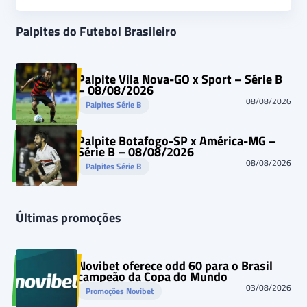
Palpites do Futebol Brasileiro
Palpite Vila Nova-GO x Sport – Série B
– 08/08/2026
08/08/2026
Palpites Série B
Palpite Botafogo-SP x América-MG –
Série B – 08/08/2026
08/08/2026
Palpites Série B
Últimas promoções
Novibet oferece odd 60 para o Brasil
campeão da Copa do Mundo
03/08/2026
Promoções Novibet