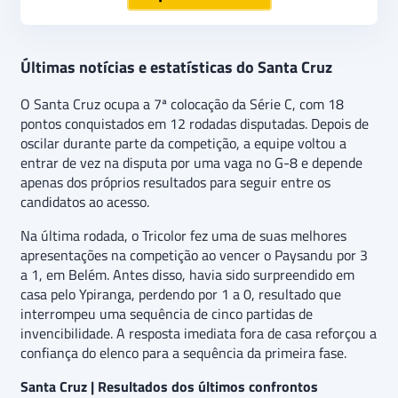
Últimas notícias e estatísticas do Santa Cruz
O Santa Cruz ocupa a 7ª colocação da Série C, com 18
pontos conquistados em 12 rodadas disputadas. Depois de
oscilar durante parte da competição, a equipe voltou a
entrar de vez na disputa por uma vaga no G-8 e depende
apenas dos próprios resultados para seguir entre os
candidatos ao acesso.
Na última rodada, o Tricolor fez uma de suas melhores
apresentações na competição ao vencer o Paysandu por 3
a 1, em Belém. Antes disso, havia sido surpreendido em
casa pelo Ypiranga, perdendo por 1 a 0, resultado que
interrompeu uma sequência de cinco partidas de
invencibilidade. A resposta imediata fora de casa reforçou a
confiança do elenco para a sequência da primeira fase.
Santa Cruz | Resultados dos últimos confrontos