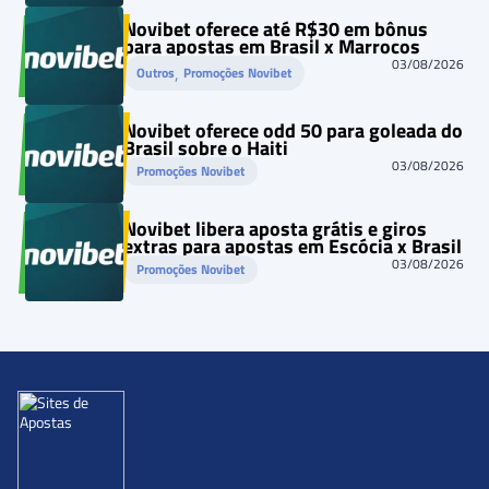
Novibet oferece até R$30 em bônus
para apostas em Brasil x Marrocos
03/08/2026
, 
Outros
Promoções Novibet
Novibet oferece odd 50 para goleada do
Brasil sobre o Haiti
03/08/2026
Promoções Novibet
Novibet libera aposta grátis e giros
extras para apostas em Escócia x Brasil
03/08/2026
Promoções Novibet