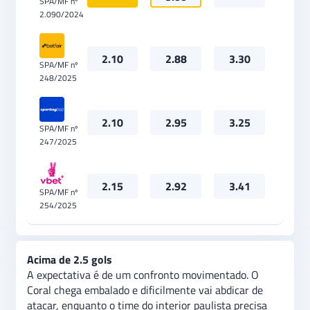
SPA/MF nº
2.090/2024
2.10
2.88
3.30
SPA/MF nº
248/2025
2.10
2.95
3.25
SPA/MF nº
247/2025
2.15
2.92
3.41
SPA/MF nº
254/2025
Acima de 2.5 gols
A expectativa é de um confronto movimentado. O
Coral chega embalado e dificilmente vai abdicar de
atacar, enquanto o time do interior paulista precisa