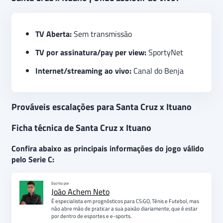
TV Aberta:
Sem transmissão
TV por assinatura/pay per view:
SportyNet
Internet/streaming ao vivo:
Canal do Benja
Prováveis escalações para Santa Cruz x Ituano
Ficha técnica de Santa Cruz x Ituano
Confira abaixo as principais informações do jogo válido
pelo Serie C:
Escrito por
João Achem Neto
É especialista em prognósticos para CS:GO, Tênis e Futebol, mas
não abre mão de praticar a sua paixão diariamente, que é estar
por dentro de esportes e e-sports.