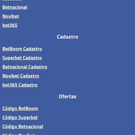
Betnacional
Novibet
bet365
Cadastro
BetBoom Cadastro
Superbet Cadastro
Betnacional Cadastro
Novibet Cadastro
bet365 Cadastro
Ofertas
Código BetBoom
Código Superbet
Código Betnacional