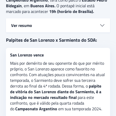
Campeonato Argentino
, terá como palco o
Estádio Pedro
Bidegain
, em
Buenos Aires.
O pontapé inicial está
marcado para acontecer
19h (horário de Brasília).
Ver resumo
San Lorenzo e Sarmiento
se enfrentam em jogo
Palpites de San Lorenzo x Sarmiento do SDA:
válido pela
4ª rodada do Campeonato Argentino
. Em
péssimo momento, as duas equipes buscam primeiro
San Lorenzo vence
triunfo na atual edição da Liga Profissional.
O palpite
é
de vitória do
San Lorenzo
, por realizar
Mais por demérito de seu oponente do que por mérito
performances mais sólidas na temporada e ter o
próprio, o San Lorenzo aparece como favorito no
mando de campo.
Além disso, há a expectativa de
confronto. Com atuações pouco convincentes na atual
poucos gols no confronto, indicando uma aposta
temporada, o Sarmiento deve sofrer sua terceira
extra de “
abaixo de 3.5 gols”
no jogo.
derrota ao final da 4ª rodada. Dessa forma, o
palpite
de vitória do San Lorenzo diante do Sarmiento, é a
indicação no mercado resultado final
para este
confronto, que é válido pela quarta rodada
do
Campeonato Argentino
em sua temporada 2024.