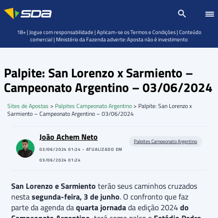
18+ | Jogue com responsabilidade | Aplicam-se os Termos e Condições | Conteúdo
comercial | Ministério da Fazenda adverte: Aposta não é investimento
Palpite: San Lorenzo x Sarmiento –
Campeonato Argentino – 03/06/2024
Sites de Apostas
>
Palpites Campeonato Argentino
>
Palpite: San Lorenzo x
Sarmiento – Campeonato Argentino – 03/06/2024
João Achem Neto
Palpites Campeonato Argentino
03/06/2024 01:24 - ATUALIZADO EM
03/06/2024 01:24
San Lorenzo e Sarmiento
terão seus caminhos cruzados
nesta
segunda-feira, 3 de junho
. O confronto que faz
parte da agenda da
quarta jornada
da edição 2024
do