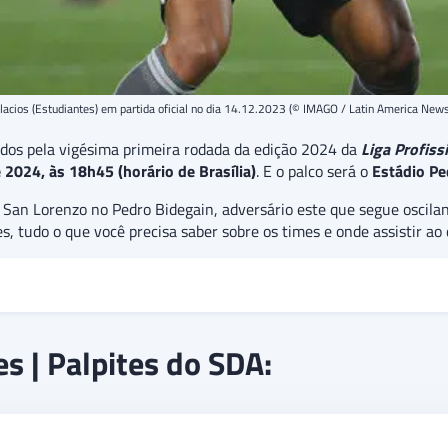
lacios (Estudiantes) em partida oficial no dia 14.12.2023 (© IMAGO / Latin America New
idos pela vigésima primeira rodada da edição 2024 da
Liga Profiss
 2024, às 18h45 (horário de Brasília)
. E o palco será o
Estádio Pe
 San Lorenzo no Pedro Bidegain, adversário este que segue oscilan
, tudo o que você precisa saber sobre os times e onde assistir ao 
go válido pela 21ª rodada do
Campeonato Argentino
. Invicto há 
s | Palpites do SDA:
últimas posições da tabela. O palpite é de vitória do
Estudiantes
ronto, indicando uma aposta extra de
“acima de 1.5 gols”
no jogo.