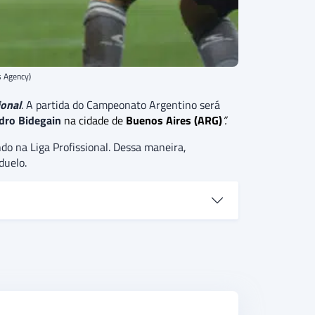
s Agency)
ional
. A partida do Campeonato Argentino será
dro Bidegain
na cidade de
Buenos Aires (ARG)
”.
do na Liga Profissional. Dessa maneira,
duelo.
cinco rodadas, o Estudiantes visita o San
, pela sólida fase que vive na competição. Além