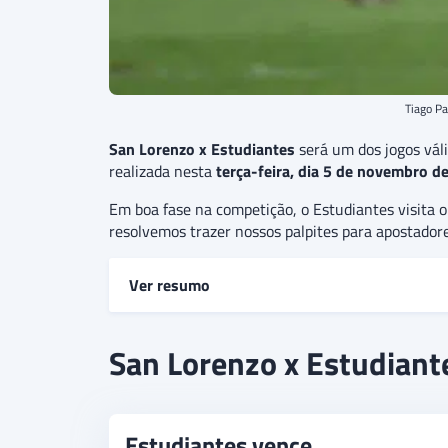
Tiago Pa
San Lorenzo x Estudiantes
será um dos jogos vál
realizada nesta
terça-feira, dia 5 de novembro de
Em boa fase na competição, o Estudiantes visita o
resolvemos trazer nossos palpites para apostadores
Ver resumo
San Lorenzo e Estudiantes
se enfrentam em jo
San Lorenzo x Estudiante
Lorenzo, adversário este que segue próximo das 
disso, há a expectativa de alguns gols no conf
Estudiantes vence