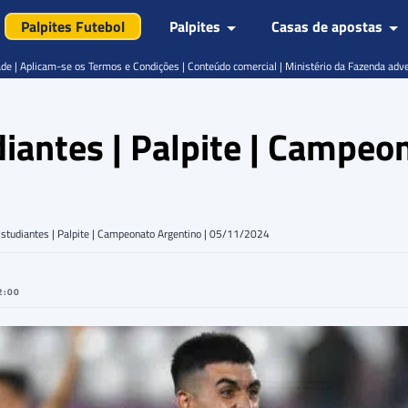
Palpites Futebol
Palpites
Casas de apostas
de | Aplicam-se os Termos e Condições | Conteúdo comercial | Ministério da Fazenda adv
iantes | Palpite | Campeon
Estudiantes | Palpite | Campeonato Argentino | 05/11/2024
2:00