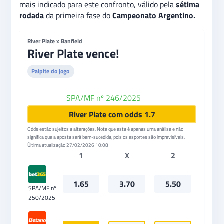
mais indicado para este confronto, válido pela
sétima
rodada
da primeira fase do
Campeonato Argentino.
River Plate x Banfield
River Plate vence!
Palpite do jogo
SPA/MF nº 246/2025
Betano
River Plate com odds 1.7
Odds estão sujeitos a alterações. Note que esta é apenas uma análise e não
significa que a aposta será bem-sucedida, pois os esportes são imprevisíveis.
Última atualização
27/02/2026 10:08
1
X
2
1.65
3.70
5.50
SPA/MF nº
250/2025