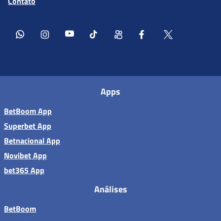
Contato
Apps
BetBoom App
Superbet App
Betnacional App
Novibet App
bet365 App
Análises
BetBoom