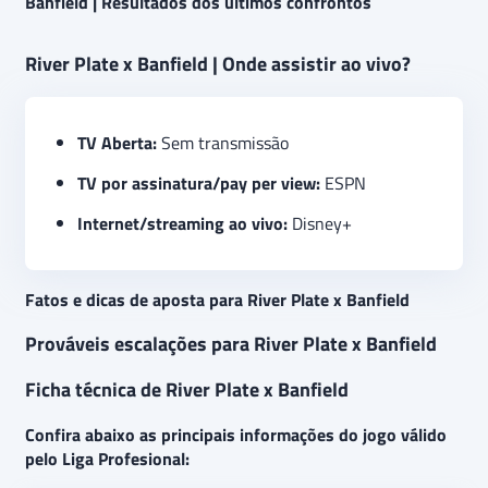
Banfield | Resultados dos últimos confrontos
River Plate x Banfield | Onde assistir ao vivo?
TV Aberta:
Sem transmissão
TV por assinatura/pay per view:
ESPN
Internet/streaming ao vivo:
Disney+
Fatos e dicas de aposta para River Plate x Banfield
Prováveis escalações para River Plate x Banfield
Ficha técnica de River Plate x Banfield
Confira abaixo as principais informações do jogo válido
pelo Liga Profesional: