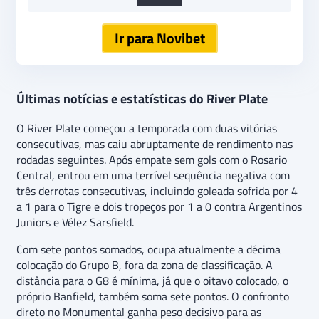
Ir para Novibet
Últimas notícias e estatísticas do River Plate
O River Plate começou a temporada com duas vitórias
consecutivas, mas caiu abruptamente de rendimento nas
rodadas seguintes. Após empate sem gols com o Rosario
Central, entrou em uma terrível sequência negativa com
três derrotas consecutivas, incluindo goleada sofrida por 4
a 1 para o Tigre e dois tropeços por 1 a 0 contra Argentinos
Juniors e Vélez Sarsfield.
Com sete pontos somados, ocupa atualmente a décima
colocação do Grupo B, fora da zona de classificação. A
distância para o G8 é mínima, já que o oitavo colocado, o
próprio Banfield, também soma sete pontos. O confronto
direto no Monumental ganha peso decisivo para as