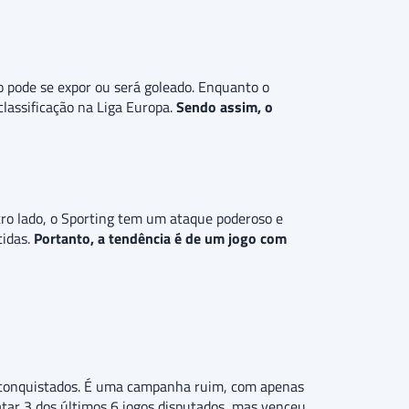
ão pode se expor ou será goleado. Enquanto o
assificação na Liga Europa.
Sendo assim, o
tro lado, o Sporting tem um ataque poderoso e
tidas.
Portanto, a tendência é de um jogo com
s conquistados. É uma campanha ruim, com apenas
atar 3 dos últimos 6 jogos disputados, mas venceu