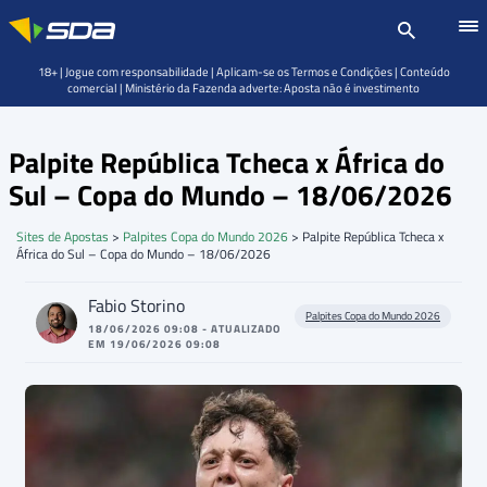
18+ | Jogue com responsabilidade | Aplicam-se os Termos e Condições | Conteúdo
comercial | Ministério da Fazenda adverte: Aposta não é investimento
Palpite República Tcheca x África do
Sul – Copa do Mundo – 18/06/2026
Sites de Apostas
>
Palpites Copa do Mundo 2026
>
Palpite República Tcheca x
África do Sul – Copa do Mundo – 18/06/2026
Fabio Storino
Palpites Copa do Mundo 2026
18/06/2026 09:08 - ATUALIZADO
EM 19/06/2026 09:08