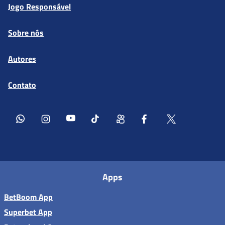
Jogo Responsável
Sobre nós
Autores
Contato
Apps
BetBoom App
Superbet App