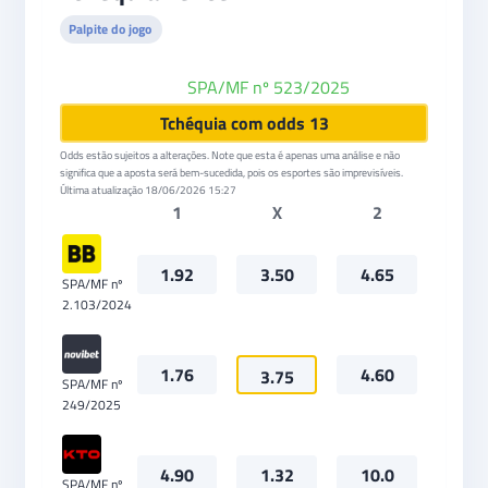
Palpite do jogo
SPA/MF nº 523/2025
Esportiva Bet
Tchéquia com odds 13
Odds estão sujeitos a alterações. Note que esta é apenas uma análise e não
significa que a aposta será bem-sucedida, pois os esportes são imprevisíveis.
Última atualização
18/06/2026 15:27
1
X
2
1.92
3.50
4.65
SPA/MF nº
2.103/2024
1.76
4.60
3.75
SPA/MF nº
249/2025
4.90
1.32
10.0
SPA/MF nº