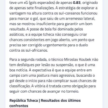
teve um xG (gols esperados) de apenas
0.83
, originado
de apenas sete finalizações. A estratégia de explorar a
vantagem na altura contra os sul-coreanos funcionou
para marcar o gol, que saiu de um arremesso lateral,
mas se mostrou insuficiente para garantir um bom
resultado. A posse de bola foi dominada pelos
asiáticos, e a equipe tcheca não conseguiu criar
chances consistentes em jogo aberto, um ponto que
precisa ser corrigido urgentemente para o duelo
contra os sul-africanos.
Para a segunda rodada, o técnico Miroslav Koubek não
tem desfalques por lesão ou suspensão, o que é uma
boa notícia. A expectativa é que a equipe entre em
campo com uma postura mais agressiva, buscando o
gol desde o início para não complicar suas chances de
classificação. A vitória é tratada como obrigação para
seguir com chances de avançar no torneio.
República Tcheca | Resultados dos últimos
confrontos