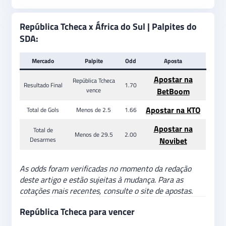
República Tcheca x África do Sul | Palpites do
SDA:
Mercado
Palpite
Odd
Aposta
Apostar na
República Tcheca
Resultado Final
1.70
vence
BetBoom
Apostar na KTO
Total de Gols
Menos de 2.5
1.66
Apostar na
Total de
Menos de 29.5
2.00
Desarmes
Novibet
As odds foram verificadas no momento da redação
deste artigo e estão sujeitas à mudança. Para as
cotações mais recentes, consulte o site de apostas.
República Tcheca para vencer