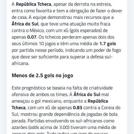
A
República Tcheca
, apesar da derrota na estreia,
entra como favorita e tem a obrigação de fazer o dever
de casa. A equipe demonstrou mais recursos que a
África do Sul
, que teve uma atuação muito fraca
contra o México, com um xG (gols esperados) de
apenas
0.07
. Os tchecos perderam apenas dois dos
seus últimos 10 jogos e têm uma média de
1.7 gols
por partida nesse período, indicando um poder de fogo
que deve ser suficiente para superar a defesa sul-
africana.
Menos de 2.5 gols no jogo
Este prognóstico se baseia na falta de criatividade
ofensiva de ambos os times. A
África do Sul
mal
ameaçou o gol mexicano, enquanto a
República
Tcheca
, com um xG de apenas
0.83
contra a Coreia do
Sul, mostrou grande dependência de jogadas de bola
parada. Partidas envolvendo os sul-africanos como
azarões (odds acima de 3.00) tiveram uma média de
apenas dois gols. Tudo indica um jogo de poucas