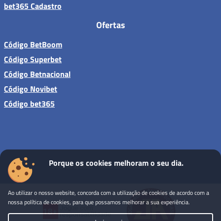
bet365 Cadastro
Ofertas
Código BetBoom
Código Superbet
Código Betnacional
Código Novibet
Código bet365
Porque os cookies melhoram o seu dia.
Sites de apostas - Todos os direitos reservados
Ao utilizar o nosso website, concorda com a utilização de cookies de acordo com a
nossa política de cookies, para que possamos melhorar a sua experiência.