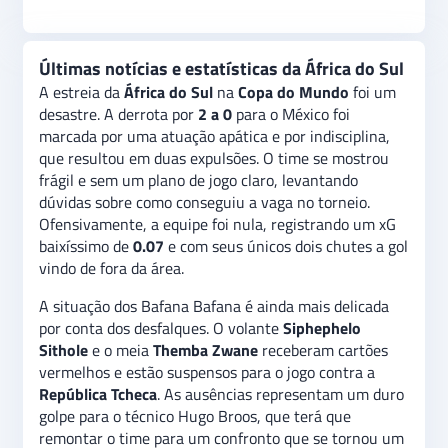
Últimas notícias e estatísticas da África do Sul
A estreia da
África do Sul
na
Copa do Mundo
foi um
desastre. A derrota por
2 a 0
para o México foi
marcada por uma atuação apática e por indisciplina,
que resultou em duas expulsões. O time se mostrou
frágil e sem um plano de jogo claro, levantando
dúvidas sobre como conseguiu a vaga no torneio.
Ofensivamente, a equipe foi nula, registrando um xG
baixíssimo de
0.07
e com seus únicos dois chutes a gol
vindo de fora da área.
A situação dos Bafana Bafana é ainda mais delicada
por conta dos desfalques. O volante
Siphephelo
Sithole
e o meia
Themba Zwane
receberam cartões
vermelhos e estão suspensos para o jogo contra a
República Tcheca
. As ausências representam um duro
golpe para o técnico Hugo Broos, que terá que
remontar o time para um confronto que se tornou um