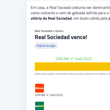
Em casa, a Real Sociead costuma ser dominante
como visitante e vem de goleada sofrida para o
vitória da Real Sociedad
, em duelo válido pela
Real Sociedad x Girona
Real Sociedad vence!
Palpite do jogo
Betano
SPA/MF nº 246/2025
Odds estão sujeitos a alterações. Note que esta é apenas uma análise e não
SPA/MF nº 246/2025