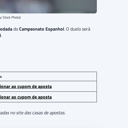
my Stock Photo)
rodada
do
Campeonato Espanhol
. O duelo será
)
.
a
cionar ao cupom de aposta
cionar ao cupom de aposta
adas no site das casas de apostas.