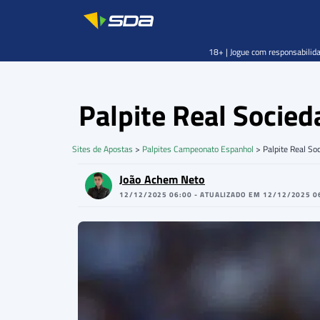
18+ | Jogue com responsabilida
Palpite Real Socied
Sites de Apostas
>
Palpites Campeonato Espanhol
>
Palpite Real So
João Achem Neto
12/12/2025 06:00 - ATUALIZADO EM 12/12/2025 0