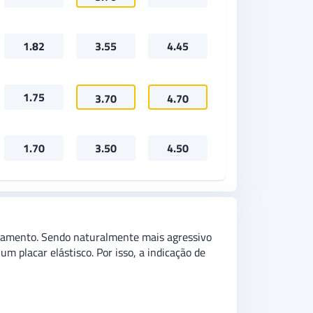
1.82
3.55
4.45
1.75
3.70
4.70
1.70
3.50
4.50
ixamento. Sendo naturalmente mais agressivo
 placar elástisco. Por isso, a indicação de