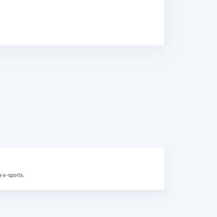
e e-sports.