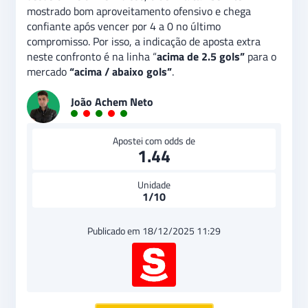
mostrado bom aproveitamento ofensivo e chega
confiante após vencer por 4 a 0 no último
compromisso. Por isso, a indicação de aposta extra
neste confronto é na linha
“
acima de 2.5 gols”
para o
mercado
“acima / abaixo gols”
.
João Achem Neto
Apostei com odds de
1.44
Unidade
1/10
Publicado em 18/12/2025 11:29