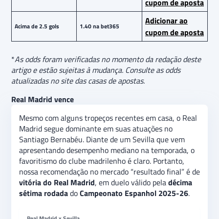
cupom de aposta
Adicionar ao
Acima de 2.5 gols
1.40 na bet365
cupom de aposta
*
As odds foram verificadas no momento da redação deste
artigo e estão sujeitas à mudança. Consulte as odds
atualizadas no site das casas de apostas.
Real Madrid vence
Mesmo com alguns tropeços recentes em casa, o Real
Madrid segue dominante em suas atuações no
Santiago Bernabéu. Diante de um Sevilla que vem
apresentando desempenho mediano na temporada, o
favoritismo do clube madrilenho é claro. Portanto,
nossa recomendação no mercado “resultado final” é de
vitória do Real Madrid
, em duelo válido pela
décima
sétima rodada
do
Campeonato Espanhol 2025-26
.
Real Madrid x Sevilla