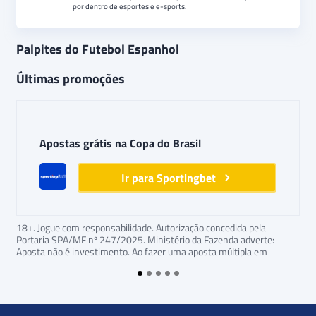
por dentro de esportes e e-sports.
Palpites do Futebol Espanhol
Últimas promoções
Apostas grátis na Copa do Brasil
Ir para Sportingbet
18+. Jogue com responsabilidade. Autorização concedida pela
Portaria SPA/MF nº 247/2025. Ministério da Fazenda adverte:
Aposta não é investimento. Ao fazer uma aposta múltipla em
qualquer partida da Copa do Brasil, o participante recebe uma aposta
grátis para usar em qualquer evento de futebol. Aplicam-se T&Cs.