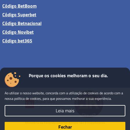
Código BetBoom
Código Superbet
Código Betnacional
Código Novibet
Código bet365
Porque os cookies melhoram o seu dia.
Sites de apostas - Todos os direitos reservados
Ao utilizar o nosso website, concorda com a utilização de cookies de acordo com a
nossa política de cookies, para que possamos melhorar a sua experiência.
Leia mais
Ministério da Fazenda adverte: Aposta não é investimento
Fechar