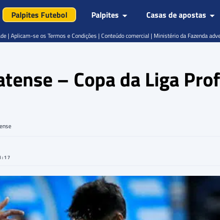
Palpites Futebol
Palpites
Casas de apostas
de | Aplicam-se os Termos e Condições | Conteúdo comercial | Ministério da Fazenda adv
latense – Copa da Liga Prof
tense
1:17