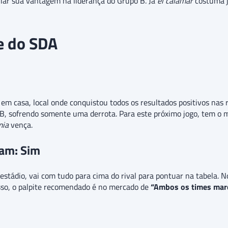
iar sua vantagem na liderança do Grupo B. Já
el calamar
costuma j
e do SDA
 casa, local onde conquistou todos os resultados positivos nas 
B, sofrendo somente uma derrota. Para este próximo jogo, tem 
mia
vença.
am: Sim
stádio, vai com tudo para cima do rival para pontuar na tabela. N
sso, o palpite recomendado é no mercado de
“Ambos os times mar