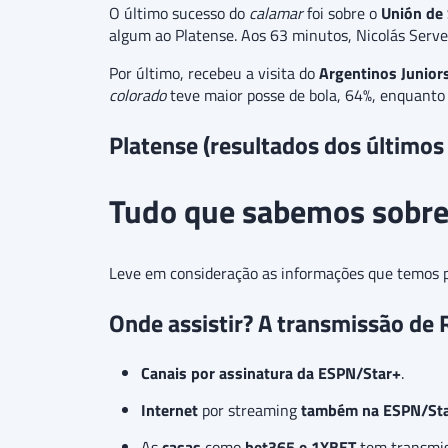
O último sucesso do
calamar
foi sobre o
Unión de
algum ao Platense. Aos 63 minutos, Nicolás Servet
Por último, recebeu a visita do
Argentinos Junior
colorado
teve maior posse de bola, 64%, enquant
Platense (resultados dos últimos
Tudo que sabemos sobre 
Leve em consideração as informações que temos pa
Onde assistir? A transmissão de 
Canais por assinatura da
ESPN/Star+
.
Internet
por streaming
também na
ESPN/St
As
casas
como
bet365
e
1XBET
tem transmis