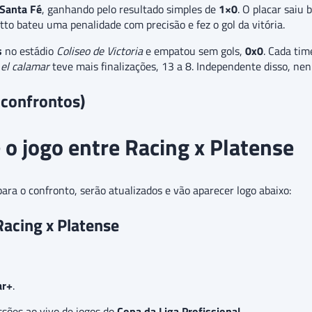
 Santa Fé
, ganhando pelo resultado simples de
1×0
. O placar saiu
to bateu uma penalidade com precisão e fez o gol da vitória.
s
no estádio
Coliseo de Victoria
e empatou sem gols,
0x0
. Cada tim
o
el calamar
teve mais finalizações, 13 a 8. Independente disso, ne
 confrontos)
o jogo entre Racing x Platense
ra o confronto, serão atualizados e vão aparecer logo abaixo:
Racing x Platense
ar+
.
sões ao vivo de jogos do
Copa da Liga Profissional
.