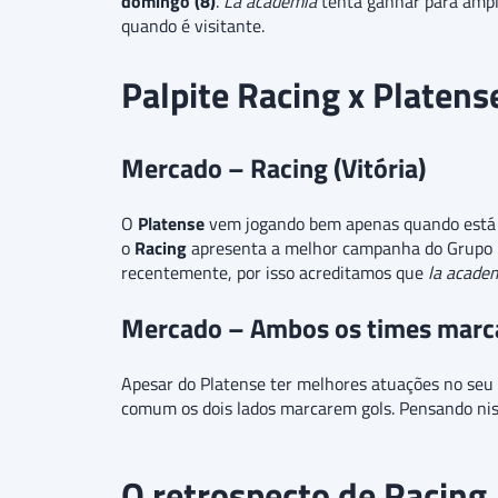
domingo (8)
.
La academia
tenta ganhar para ampl
quando é visitante.
Palpite Racing x Platens
Mercado – Racing (Vitória)
O
Platense
vem jogando bem apenas quando está em
o
Racing
apresenta a melhor campanha do Grupo 
recentemente, por isso acreditamos que
la acade
Mercado – Ambos os times marc
Apesar do Platense ter melhores atuações no seu e
comum os dois lados marcarem gols. Pensando ni
O retrospecto de Racing