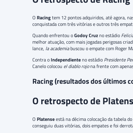
O
Racing
tem 12 pontos adquiridos, até agora, na
conquistada com três vitórias e outros três empa
Quando enfrentou o
Godoy Cruz
no estádio
Felic
melhor atuação, com mais jogadas perigosas criada
lance,
la academia
buscou o empate com Roger Ma
Contra o
Independiente
no estádio
Presidente Pe
Canelo colocou
el diablo rojo
na frente com apenas 
Racing (resultados dos últimos c
O retrospecto de Platen
O
Platense
está na décima colocação da tabela do 
conseguiu duas vitórias, dois empates e foi derrot