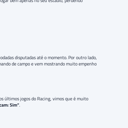
ogar bem apenas no seu estádio, perdendo
rodadas disputadas até o momento. Por outro lado,
o mando de campo e vem mostrando muito empenho
os últimos jogos do Racing, vimos que é muito
cam: Sim”
.