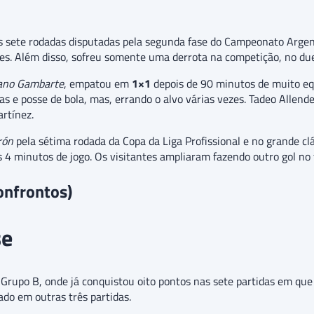
s sete rodadas disputadas pela segunda fase do Campeonato Argen
tes. Além disso, sofreu somente uma derrota na competição, no due
iano Gambarte
, empatou em
1×1
depois de 90 minutos de muito equ
s e posse de bola, mas, errando o alvo várias vezes. Tadeo Allende
rtínez.
rón
pela sétima rodada da Copa da Liga Profissional e no grande cl
4 minutos de jogo. Os visitantes ampliaram fazendo outro gol no f
onfrontos)
se
Grupo B, onde já conquistou oito pontos nas sete partidas em que 
ado em outras três partidas.