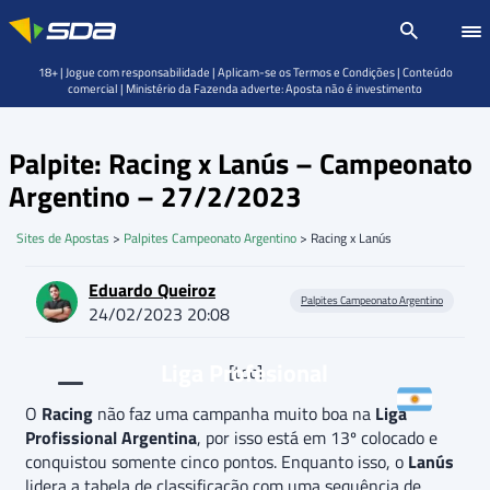
18+ | Jogue com responsabilidade | Aplicam-se os Termos e Condições | Conteúdo
comercial | Ministério da Fazenda adverte: Aposta não é investimento
Palpite: Racing x Lanús – Campeonato
Argentino – 27/2/2023
Sites de Apostas
>
Palpites Campeonato Argentino
>
Racing x Lanús
Eduardo Queiroz
Palpites Campeonato Argentino
24/02/2023 20:08
Liga Profesional
[toc]
O
Racing
não faz uma campanha muito boa na
Liga
Profissional Argentina
, por isso está em 13º colocado e
conquistou somente cinco pontos. Enquanto isso, o
Lanús
lidera a tabela de classificação com uma sequência de