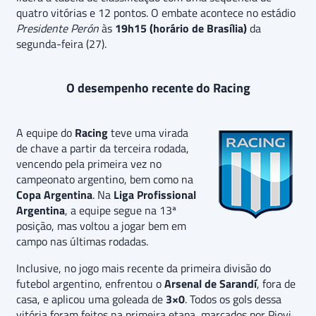
quatro vitórias e 12 pontos. O embate acontece no estádio
Presidente Perón
às
19h15 (horário de Brasília)
da
segunda-feira (27).
O desempenho recente do Racing
A equipe do
Racing
teve uma virada
de chave a partir da terceira rodada,
vencendo pela primeira vez no
campeonato argentino, bem como na
Copa Argentina
. Na
Liga Profissional
Argentina
, a equipe segue na 13ª
posição, mas voltou a jogar bem em
campo nas últimas rodadas.
Inclusive, no jogo mais recente da primeira divisão do
futebol argentino, enfrentou o
Arsenal de Sarandí
, fora de
casa, e aplicou uma goleada de
3×0
. Todos os gols dessa
vitória foram feitos na primeira etapa, marcados por Piovi,