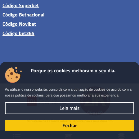
Código Superbet
Código Betnacional
Código Novibet
Código bet365
Porque os cookies melhoram o seu dia.
Sites de apostas - Todos os direitos reservados
Ao utilizar o nosso website, concorda com a utilização de cookies de acordo com a
nossa política de cookies, para que possamos melhorar a sua experiência.
Leia mais
Ministério da Fazenda adverte: Aposta não é investimento
Fechar