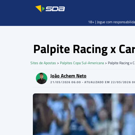
18+ | Jogue com responsabilida
Palpite Racing x C
Sites de Apostas
>
Palpites Copa Sul-Americana
>
Palpite Racing x
João Achem Neto
21/05/2026 06:00 - ATUALIZADO EM 22/05/2026 0