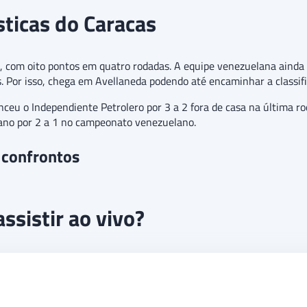
sticas do Caracas
 E, com oito pontos em quatro rodadas. A equipe venezuelana ainda
s. Por isso, chega em Avellaneda podendo até encaminhar a classifi
eu o Independiente Petrolero por 3 a 2 fora de casa na última 
iano por 2 a 1 no campeonato venezuelano.
 confrontos
ssistir ao vivo?