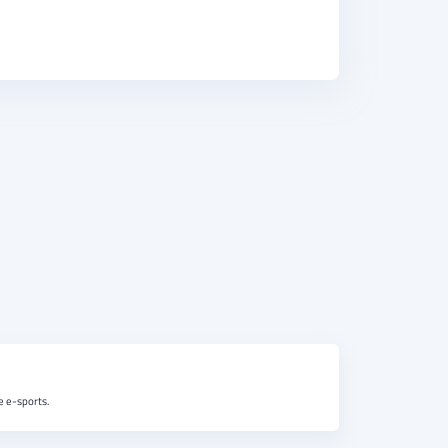
e e-sports.