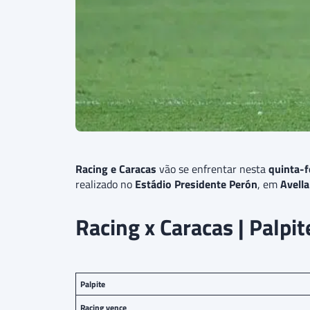
Racing e Caracas
vão se enfrentar nesta
quinta-f
realizado no
Estádio Presidente Perón
, em
Avell
Racing x Caracas | Palpi
Palpite
Racing vence