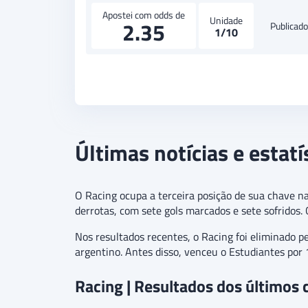
Apostei com odds de
Unidade
2.35
Publicad
1/10
Últimas notícias e estatí
O Racing ocupa a terceira posição de sua chave 
derrotas, com sete gols marcados e sete sofridos
Nos resultados recentes, o Racing foi eliminado p
argentino. Antes disso, venceu o Estudiantes por
Racing | Resultados dos últimos