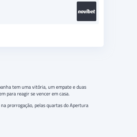
mpanha tem uma vitória, um empate e duas
em para reagir se vencer em casa.
 na prorrogação, pelas quartas do Apertura