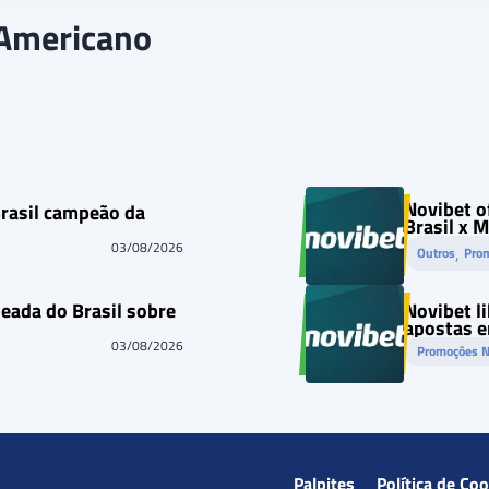
-Americano
Novibet o
Brasil campeão da
Brasil x 
03/08/2026
, 
Outros
Pro
leada do Brasil sobre
Novibet li
apostas e
03/08/2026
Promoções N
Palpites
Política de Co