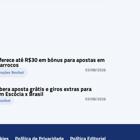
ferece até R$30 em bônus para apostas em
Marrocos
03/08/2026
moções Novibet
bera aposta grátis e giros extras para
m Escócia x Brasil
03/08/2026
ovibet
okies
Política de Privacidade
Política Editorial