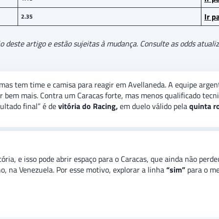
Ir p
2.35
deste artigo e estão sujeitas à mudança. Consulte as odds atualiz
as tem time e camisa para reagir em Avellaneda. A equipe argentin
 bem mais. Contra um Caracas forte, mas menos qualificado tecnic
ltado final” é de
vitória do Racing,
em duelo válido pela
quinta r
tória, e isso pode abrir espaço para o Caracas, que ainda não perd
, na Venezuela. Por esse motivo, explorar a linha
“sim”
para o m