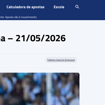
Calculadora de apostas
Escola
erte: Aposta não é investimento
ana – 21/05/2026
Palpites Copa Sul-Americana