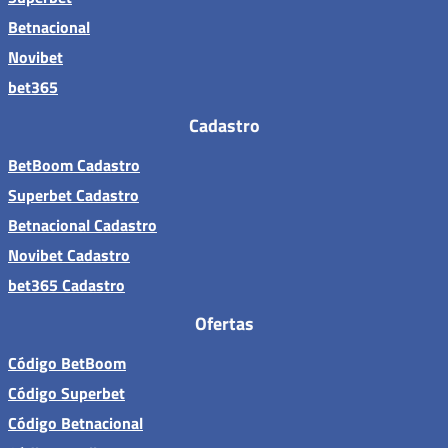
Betnacional
Novibet
bet365
Cadastro
BetBoom Cadastro
Superbet Cadastro
Betnacional Cadastro
Novibet Cadastro
bet365 Cadastro
Ofertas
Código BetBoom
Código Superbet
Código Betnacional