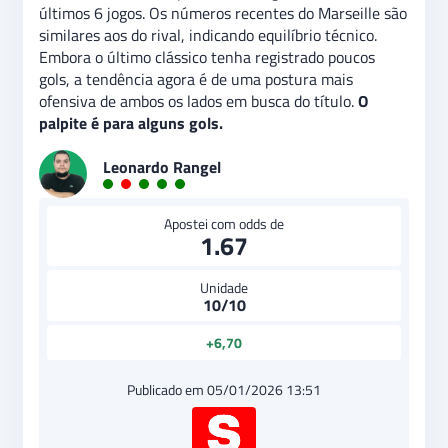
últimos 6 jogos. Os números recentes do Marseille são
similares aos do rival, indicando equilíbrio técnico.
Embora o último clássico tenha registrado poucos
gols, a tendência agora é de uma postura mais
ofensiva de ambos os lados em busca do título.
O
palpite é para alguns gols.
Leonardo Rangel
Apostei com odds de
1.67
Unidade
10/10
+6,70
Publicado em 05/01/2026 13:51