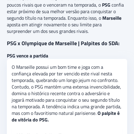
poucos rivais que o venceram na temporada, o
PSG
confia
estar próximo de sua melhor versão para conquistar o
segundo título na temporada. Enquanto isso, o
Marseille
aposta em atingir novamente o seu limite para
surpreender um dos seus grandes rivais.
PSG x Olympique de Marseille | Palpites do SDA:
PSG vence a partida
O Marseille possui um bom time e joga com a
confiança elevada por ter vencido este rival nesta
temporada, quebrando um longo jejum no confronto.
Contudo, o PSG mantém uma extensa invencibilidade,
domina o histórico recente contra o adversário e
jogará motivado para conquistar o seu segundo título
na temporada. A tendência indica uma grande partida,
mas com o favoritismo natural parisiense.
O palpite é
de vitória do PSG.