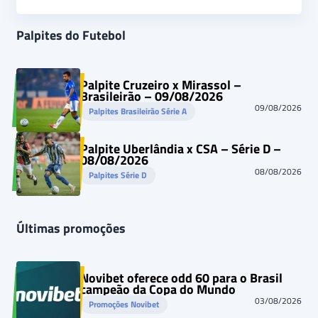
Palpites do Futebol
Palpite Cruzeiro x Mirassol –
Brasileirão – 09/08/2026
09/08/2026
Palpites Brasileirão Série A
Palpite Uberlândia x CSA – Série D –
08/08/2026
08/08/2026
Palpites Série D
Últimas promoções
Novibet oferece odd 60 para o Brasil
campeão da Copa do Mundo
03/08/2026
Promoções Novibet