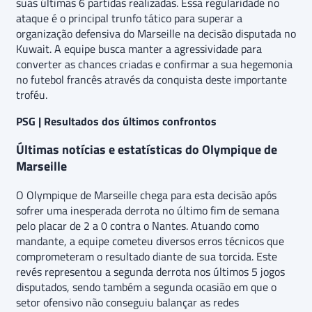
suas últimas 6 partidas realizadas. Essa regularidade no
ataque é o principal trunfo tático para superar a
organização defensiva do Marseille na decisão disputada no
Kuwait. A equipe busca manter a agressividade para
converter as chances criadas e confirmar a sua hegemonia
no futebol francês através da conquista deste importante
troféu.
PSG | Resultados dos últimos confrontos
Últimas notícias e estatísticas do Olympique de
Marseille
O Olympique de Marseille chega para esta decisão após
sofrer uma inesperada derrota no último fim de semana
pelo placar de 2 a 0 contra o Nantes. Atuando como
mandante, a equipe cometeu diversos erros técnicos que
comprometeram o resultado diante de sua torcida. Este
revés representou a segunda derrota nos últimos 5 jogos
disputados, sendo também a segunda ocasião em que o
setor ofensivo não conseguiu balançar as redes