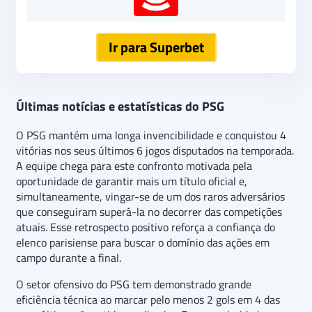
Ir para Superbet
Últimas notícias e estatísticas do PSG
O PSG mantém uma longa invencibilidade e conquistou 4
vitórias nos seus últimos 6 jogos disputados na temporada.
A equipe chega para este confronto motivada pela
oportunidade de garantir mais um título oficial e,
simultaneamente, vingar-se de um dos raros adversários
que conseguiram superá-la no decorrer das competições
atuais. Esse retrospecto positivo reforça a confiança do
elenco parisiense para buscar o domínio das ações em
campo durante a final.
O setor ofensivo do PSG tem demonstrado grande
eficiência técnica ao marcar pelo menos 2 gols em 4 das