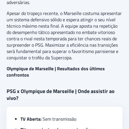
adversárias.
Apesar do tropeço recente, o Marseille costuma apresentar
um sistema defensivo sólido e espera atingir o seu nível
técnico máximo nesta final. A equipe aposta na repetição
do desempenho tático apresentado no embate vitorioso
contra o rival nesta temporada para ter chances reais de
surpreender o PSG. Maximizar a eficiência nas transições
será fundamental para superar o favoritismo parisiense e
conquistar o troféu da Supercopa.
Olympique de Marseille | Resultados dos últimos
confrontos
PSG x Olympique de Marseille | Onde assistir ao
vivo?
TV Aberta:
Sem transmissão