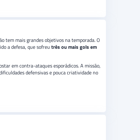
 não tem mais grandes objetivos na temporada. O
sido a defesa, que sofreu
três ou mais gols em
ostar em contra-ataques esporádicos. A missão,
ificuldades defensivas e pouca criatividade no