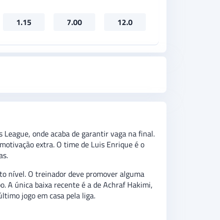
1.15
7.00
12.0
League, onde acaba de garantir vaga na final.
motivação extra. O time de Luis Enrique é o
as.
lto nível. O treinador deve promover alguma
 A única baixa recente é a de Achraf Hakimi,
timo jogo em casa pela liga.