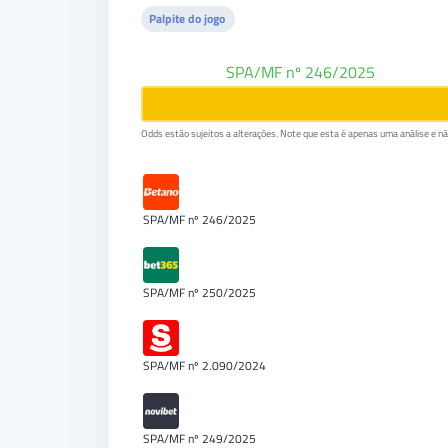
Palpite do jogo
Betano
SPA/MF nº 246/2025
Odds estão sujeitos a alterações. Note que esta é apenas uma análise e não
SPA/MF nº 246/2025
SPA/MF nº 250/2025
SPA/MF nº 2.090/2024
SPA/MF nº 249/2025