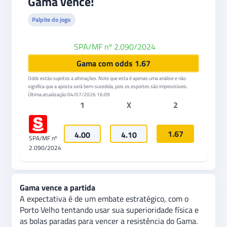
Gama vence!
Palpite do jogo
SPA/MF nº 2.090/2024
Superbet
Gama com odds 1.67
Odds estão sujeitos a alterações. Note que esta é apenas uma análise e não
significa que a aposta será bem-sucedida, pois os esportes são imprevisíveis.
Última atualização
04/07/2026 16:09
1
X
2
1.67
4.00
4.10
SPA/MF nº
2.090/2024
Gama vence a partida
A expectativa é de um embate estratégico, com o
Porto Velho tentando usar sua superioridade física e
as bolas paradas para vencer a resistência do Gama.