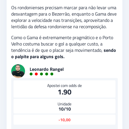
Os rondonienses precisam marcar para não levar uma
desvantagem para o Bezerrão, enquanto o Gama deve
explorar a velocidade nas transições, aproveitando a
lentidão da defesa rondoniense na recomposição.
Como o Gama é extremamente pragmático e o Porto
Velho costuma buscar o gol a qualquer custo, a
tendência é de que o placar seja movimentado,
sendo
o palpite para alguns gols.
Leonardo Rangel
Apostei com odds de
1.90
Unidade
10/10
-10,00