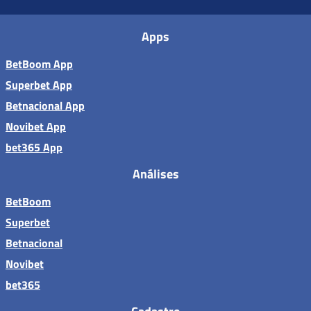
Apps
BetBoom App
Superbet App
Betnacional App
Novibet App
bet365 App
Análises
BetBoom
Superbet
Betnacional
Novibet
bet365