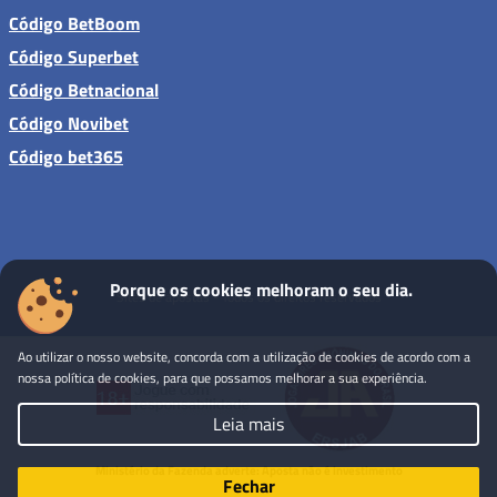
Código BetBoom
Código Superbet
Código Betnacional
Código Novibet
Código bet365
Porque os cookies melhoram o seu dia.
Sites de apostas - Todos os direitos reservados
Ao utilizar o nosso website, concorda com a utilização de cookies de acordo com a
nossa política de cookies, para que possamos melhorar a sua experiência.
Leia mais
Ministério da Fazenda adverte: Aposta não é investimento
Fechar