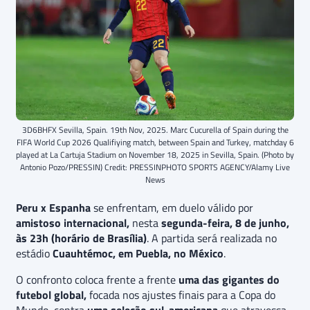
3D6BHFX Sevilla, Spain. 19th Nov, 2025. Marc Cucurella of Spain during the
FIFA World Cup 2026 Qualifiying match, between Spain and Turkey, matchday 6
played at La Cartuja Stadium on November 18, 2025 in Sevilla, Spain. (Photo by
Antonio Pozo/PRESSIN) Credit: PRESSINPHOTO SPORTS AGENCY/Alamy Live
News
Peru x Espanha
se enfrentam, em duelo válido por
amistoso internacional,
nesta
segunda-feira, 8 de junho,
às 23h (horário de Brasília)
. A partida será realizada no
estádio
Cuauhtémoc, em Puebla, no México
.
O confronto coloca frente a frente
uma das gigantes do
futebol global,
focada nos ajustes finais para a Copa do
Mundo, contra
uma seleção sul-americana
que atravessa