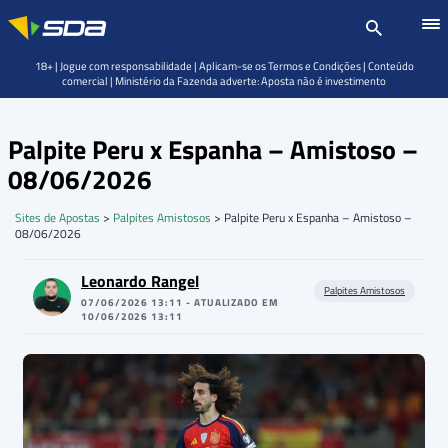
18+ | Jogue com responsabilidade | Aplicam-se os Termos e Condições | Conteúdo
comercial | Ministério da Fazenda adverte: Aposta não é investimento
Palpite Peru x Espanha – Amistoso –
08/06/2026
Sites de Apostas
>
Palpites Amistosos
>
Palpite Peru x Espanha – Amistoso –
08/06/2026
Leonardo Rangel
Palpites Amistosos
07/06/2026 13:11 - ATUALIZADO EM
10/06/2026 13:11