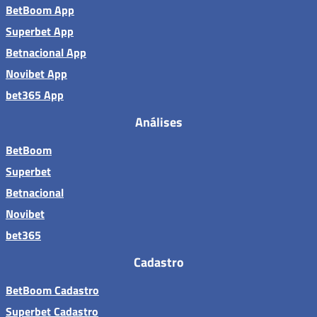
BetBoom App
Superbet App
Betnacional App
Novibet App
bet365 App
Análises
BetBoom
Superbet
Betnacional
Novibet
bet365
Cadastro
BetBoom Cadastro
Superbet Cadastro