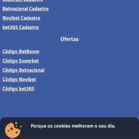
Betnacional Cadastro
Novibet Cadastro
bet365 Cadastro
Ofertas
Código BetBoom
Código Superbet
Código Betnacional
Código Novibet
Código bet365
Porque os cookies melhoram o seu dia.
Sites de apostas - Todos os direitos reservados