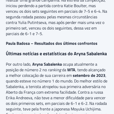
realizar uma grande campanha. Na estreia da competição,
iniciou perdendo a partida contra Katie Boulter, mas
venceu os dois sets seguintes em parciais de 7-5 e 6-4. Na
segunda rodada passou pelas mesmas circunstâncias
contra Yulia Putintseva, mas após perder mais uma vez o
primeiro set, venceu os dois seguintes, dessa vez em
parciais de 6-1 e 7-5.
Paula Badosa – Resultados dos últimos confrontos
Últimas notícias e estatísticas do Aryna Sabalenka
Por outro lado,
Aryna Sabalenka
ocupa atualmente a
posição de número 2 no
ranking
da
WTA
, tendo alcançado
a melhor colocação de sua carreira em
setembro de 2023
,
quando esteve no número 1 do mundo. Do melhor estilo de
Sabalenka, a tenista atropelou sua primeira adversária no
Aberto da França com extrema facilidade. Contra a russa
Erika Andreeva, não teve a menor dificuldade para vencer
os dois primeiros sets, em parciais de 6-1 e 6-2. Na rodada
seguinte, teve pela frente a japonesa Moyuka Uchijima.