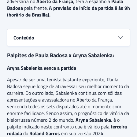
adversária no
que enfrenta uma adversária que não atravessa um
Aberto da França
, terá a espanhola
Paula
Badosa
bom momento em sua carreira. Além disso, há a
pela frente.
A previsão de início da partida é às 9h
(horário de Brasília).
expectativa de que a partida seja resolvida em
apenas dois
sets,
indicando uma aposta de
“Aryna
Sabalenka vence por 2-0”.
Conteúdo
Palpites de Paula Badosa x Aryna Sabalenka:
Aryna Sabalenka vence a partida
Apesar de ser uma tenista bastante experiente, Paula
Badosa segue longe de atravessar seu melhor momento da
carreira. Do outro lado, Sabalenka continua com sólidas
apresentações e avassaladora no Aberto da França,
vencendo todos os sets disputados até o momento com
enorme facilidade. Sendo assim, o prognóstico de vitória da
bielorrussa número 2 do mundo,
Aryna Sabalenka
,
é o
palpite indicado neste confronto que é válido pela
terceira
rodada
do
Roland Garros
em sua versão 2024.