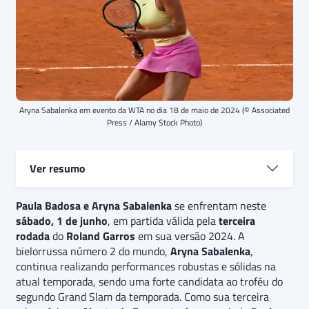
Aryna Sabalenka em evento da WTA no dia 18 de maio de 2024 (© Associated
Press / Alamy Stock Photo)
Ver resumo
Paula Badosa
Paula Badosa e Aryna Sabalenka
e Aryna Sabalenka
se enfrentam neste
se enfrentam na
sábado, 1 de junho
terceira rodada
do
, em partida válida pela
Roland Garros 2024.
terceira
Na principal
rodada
competição de saibro do calendário do tênis e único
do
Roland Garros
em sua versão 2024. A
bielorrussa número 2 do mundo,
Grand Slam
do ano disputado nesta superfície, a
Aryna Sabalenka
,
continua realizando performances robustas e sólidas na
bielorrussa número 2 do mundo,
Aryna Sabalenka
,
atual temporada, sendo uma forte candidata ao troféu do
terá como sua terceira adversária a espanhola
Paula
segundo Grand Slam da temporada. Como sua terceira
Badosa
.
O palpite é
de vitória da Aryna Sabalenka,