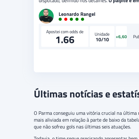
disputado, definido nos detalhes.
O palpite é e
Leonardo Rangel
Apostei com odds de
Unidade
1.66
+6,60
Pu
10/10
Últimas notícias e estat
O Parma conseguiu uma vitória crucial na última r
mais aliviada em relação à parte de baixo da tabela
que não sofreu gols nas últimas seis atuações.
Todavia, o time segue precisando apresentar bem