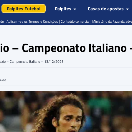
Palpites Futebol
Palpites
Casas de apostas
de | Aplicam-se os Termos e Condições | Conteúdo comercial | Ministério da Fazenda adv
zio – Campeonato Italian
Lazio – Campeonato Italiano – 13/12/2025
6:00