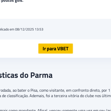
m poucos gols.
blicado em 08/12/2025 13:53
Ir para VBET
ísticas do Parma
odada, ao bater o Pisa, como visitante, em confronto direto, por 
 de classificação. Ademais, foi a terceira vitória do clube nos últ
 mais como mandante. Afinal, venceu somente uma vez em seu lar 