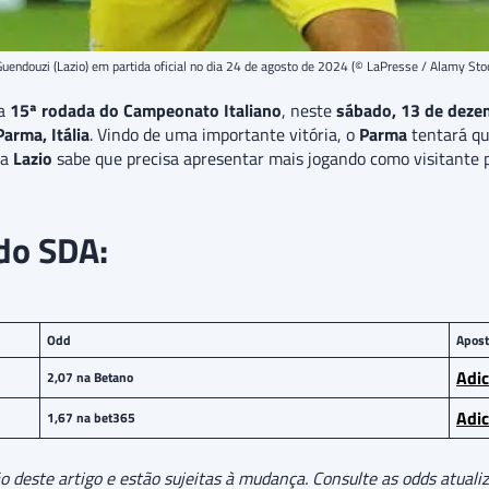
uendouzi (Lazio) em partida oficial no dia 24 de agosto de 2024 (© LaPresse / Alamy Sto
la
15ª rodada do Campeonato Italiano
, neste
sábado, 13 de deze
Parma, Itália
. Vindo de uma importante vitória, o
Parma
tentará qu
 a
Lazio
sabe que precisa apresentar mais jogando como visitante 
 do SDA:
Odd
Apost
Adi
2,07 na Betano
Adi
1,67 na bet365
deste artigo e estão sujeitas à mudança. Consulte as odds atualiz