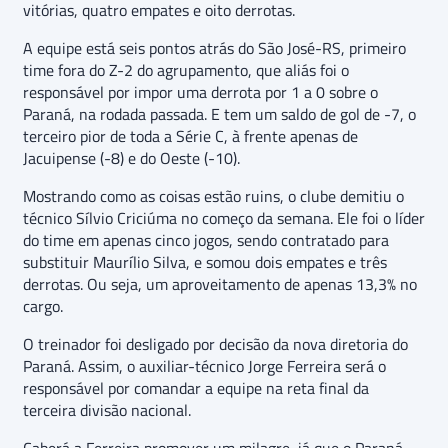
vitórias, quatro empates e oito derrotas.
A equipe está seis pontos atrás do São José-RS, primeiro
time fora do Z-2 do agrupamento, que aliás foi o
responsável por impor uma derrota por 1 a 0 sobre o
Paraná, na rodada passada. E tem um saldo de gol de -7, o
terceiro pior de toda a Série C, à frente apenas de
Jacuipense (-8) e do Oeste (-10).
Mostrando como as coisas estão ruins, o clube demitiu o
técnico Sílvio Criciúma no começo da semana. Ele foi o líder
do time em apenas cinco jogos, sendo contratado para
substituir Maurílio Silva, e somou dois empates e três
derrotas. Ou seja, um aproveitamento de apenas 13,3% no
cargo.
O treinador foi desligado por decisão da nova diretoria do
Paraná. Assim, o auxiliar-técnico Jorge Ferreira será o
responsável por comandar a equipe na reta final da
terceira divisão nacional.
Caberá a Ferreira promover um milagre, já que o Paraná,