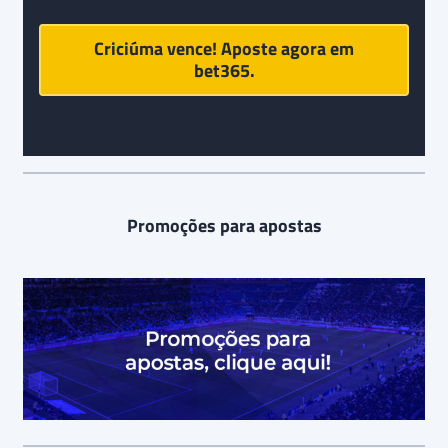
Criciúma vence! Aposte agora em
bet365
.
Promoções para apostas