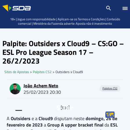
18+ | Jogue com responsabilidade | Aplicam-se os Termos e Condições | Conteúdo
comercial | Ministério da Fazenda adverte: Aposta não é investimento
Palpite: Outsiders x Cloud9 – CS:GO –
ESL Pro League Season 17 –
26/2/2023
Sites de Apostas
>
Palpites CS2
>
Outsiders x Cloud9
João Achem Neto
Palpites CS2
25/02/2023 20:30
S-Tier
[toc]
A
Outsiders
e a
Cloud9
disputam neste
domingo, 26 de
fevereiro de 2023
a
Group A upper bracket final
da
ESL