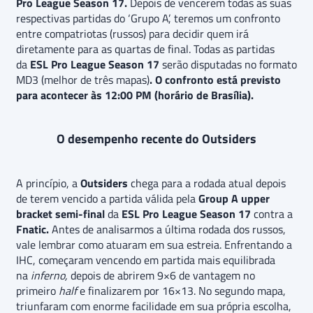
Pro League Season 17.
Depois de vencerem todas as suas
respectivas partidas do ‘Grupo A’, teremos um confronto
entre compatriotas (russos) para decidir quem irá
diretamente para as quartas de final. Todas as partidas
da
ESL Pro League Season 17
serão disputadas no formato
MD3 (melhor de três mapas)
. O
confronto está previsto
para acontecer às
12:00 PM (horário de Brasília).
O desempenho recente do Outsiders
A princípio, a
Outsiders
chega para a rodada atual depois
de terem vencido a partida válida pela
Group A upper
bracket semi-final
da
ESL Pro League Season 17
contra a
Fnatic.
Antes de analisarmos a última rodada dos russos,
vale lembrar como atuaram em sua estreia. Enfrentando a
IHC, começaram vencendo em partida mais equilibrada
na
inferno,
depois de abrirem 9×6 de vantagem no
primeiro
half
e finalizarem por 16×13. No segundo mapa,
triunfaram com enorme facilidade em sua própria escolha,