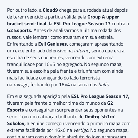
Por outro lado, a
Cloud9
chega para a rodada atual depois
de terem vencido a partida válida pela
Group A upper
bracket semi-final
da
ESL Pro League Season 17
contra a
G2 Esports.
Antes de analisarmos a última rodada dos
russos, vale lembrar como atuaram em sua estreia.
Enfrentando a
Evil Geniuses,
começaram apresentando
um excelente lado defensivo na
inferno
, sendo que era a
escolha de seus oponentes, vencendo com extrema
tranquilidade por 16×5 no agregado. No segundo mapa,
tiveram sua escolha pela frente e triunfaram com ainda
mais facilidade começando do lado terrorista
na
mirage,
fechando por 16×4 na soma dos
halfs.
Em sua segunda aparição pela
ESL Pro League Season 17,
tiveram pela frente o melhor time do mundo da
G2
Esports
e conseguiram surpreender seus oponentes na
série. Com uma atuação brilhante de
Dmitry ‘sh1ro’
Sokolov,
a equipe começou vencendo o primeiro mapa com
extrema facilidade por 16×6 na
vertigo.
No segundo mapa,
continuaram com o domínio absoluto do jogo e venceram