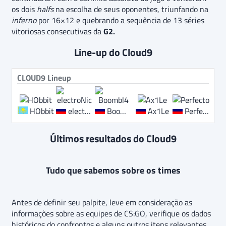
os dois
halfs
na escolha de seus oponentes, triunfando na
inferno
por 16×12 e quebrando a sequência de 13 séries
vitoriosas consecutivas da
G2.
Line-up do Cloud9
CLOUD9 Lineup
HObbit
electroNic
Boombl4
Ax1Le
Perfecto
Últimos resultados do Cloud9
Tudo que sabemos sobre os times
Antes de definir seu palpite, leve em consideração as
informações sobre as equipes de CS:GO, verifique os dados
históricos do confrontos e alguns outros itens relevantes.