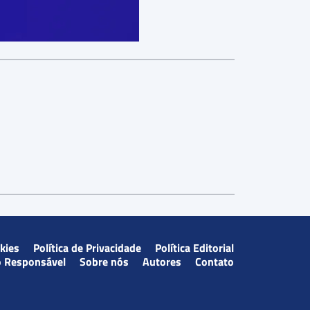
okies
Política de Privacidade
Política Editorial
o Responsável
Sobre nós
Autores
Contato