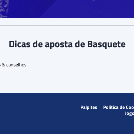
Dicas de aposta de Basquete
s & conselhos
Palpites
Política de Co
Jog