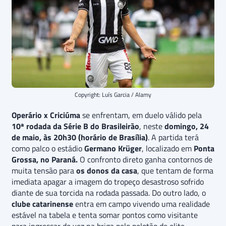
Copyright: Luís Garcia / Alamy
Operário x Criciúma
se enfrentam, em duelo válido pela
10ª rodada da Série B do Brasileirão
, neste
domingo, 24
de maio, às 20h30 (horário de Brasília)
. A partida terá
como palco o estádio
Germano Krüger
, localizado em
Ponta
Grossa, no Paraná.
O confronto direto ganha contornos de
muita tensão para
os donos da casa
, que tentam de forma
imediata apagar a imagem do tropeço desastroso sofrido
diante de sua torcida na rodada passada. Do outro lado, o
clube catarinense
entra em campo vivendo uma realidade
estável na tabela e tenta somar pontos como visitante
para ingressar de vez na briga pelo pelotão de elite.