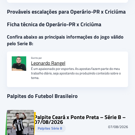
Prováveis escalações para Operário-PR x Criciúma
Ficha técnica de Operário-PR x Criciúma
Confira abaixo as principais informações do jogo válido
pelo Serie B:
Escrito por
Leonardo Rangel
É um apaixonado por esportes. As apostas fazem parte do meu
trabalho diário, seja apostando ou produzindo conteúdo sobre o
tema.
Palpites do Futebol Brasileiro
Palpite Ceará x Ponte Preta – Série B –
07/08/2026
07/08/2026
Palpites Série B