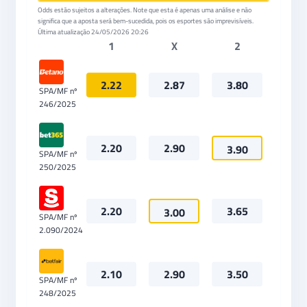
Odds estão sujeitos a alterações. Note que esta é apenas uma análise e não
significa que a aposta será bem-sucedida, pois os esportes são imprevisíveis.
Última atualização
24/05/2026 20:26
1
X
2
2.22
2.87
3.80
SPA/MF nº
246/2025
2.20
2.90
3.90
SPA/MF nº
250/2025
2.20
3.65
3.00
SPA/MF nº
2.090/2024
2.10
2.90
3.50
SPA/MF nº
248/2025