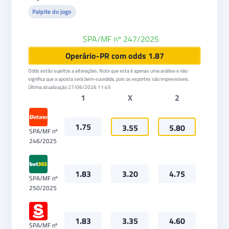
Palpite do jogo
SPA/MF nº 247/2025
Sportingbet
Operário-PR com odds 1.87
Odds estão sujeitos a alterações. Note que esta é apenas uma análise e não
significa que a aposta será bem-sucedida, pois os esportes são imprevisíveis.
Última atualização
27/06/2026 11:45
1
X
2
1.75
3.55
5.80
SPA/MF nº
246/2025
1.83
3.20
4.75
SPA/MF nº
250/2025
1.83
3.35
4.60
SPA/MF nº