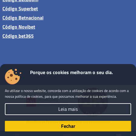
Código Superbet
Código Betnacional
Código Novibet
Código bet365
Porque os cookies melhoram o seu dia.
Sites de apostas - Todos os direitos reservados
Ao utilizar o nosso website, concorda com a utilização de cookies de acordo com a
nossa política de cookies, para que possamos melhorar a sua experiência.
Leia mais
Ministério da Fazenda adverte: Aposta não é investimento
Fechar