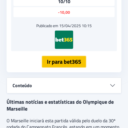
10/10
-10,00
Publicado em 15/04/2025 10:15
Ir para bet365
Conteúdo
Últimas notícias e estatísticas do Olympique de
Marseille
O Marseille iniciará esta partida válida pelo duelo da 30ª
rodada do Campeonato Francês, estando em um momento