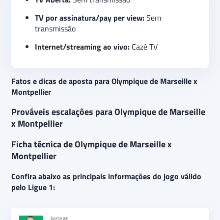
TV por assinatura/pay per view:
Sem
transmissão
Internet/streaming ao vivo:
Cazé TV
Fatos e dicas de aposta para Olympique de Marseille x
Montpellier
Prováveis escalações para Olympique de Marseille
x Montpellier
Ficha técnica de Olympique de Marseille x
Montpellier
Confira abaixo as principais informações do jogo válido
pelo Ligue 1:
Escrito por