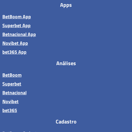
Apps
BetBoom App
Superbet App
Betnacional App
Novibet App
bet365 App
Análises
BetBoom
Superbet
Betnacional
Novibet
bet365
Cadastro