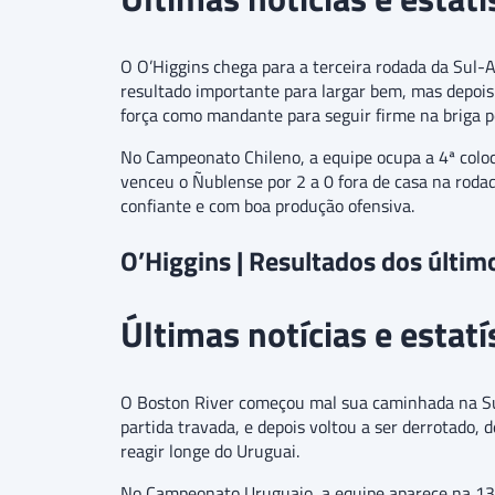
O O’Higgins chega para a terceira rodada da Sul-
resultado importante para largar bem, mas depois p
força como mandante para seguir firme na briga pe
No Campeonato Chileno, a equipe ocupa a 4ª colo
venceu o Ñublense por 2 a 0 fora de casa na roda
confiante e com boa produção ofensiva.
O’Higgins | Resultados dos últim
Últimas notícias e estat
O Boston River começou mal sua caminhada na Sul
partida travada, e depois voltou a ser derrotado, 
reagir longe do Uruguai.
No Campeonato Uruguaio, a equipe aparece na 13ª