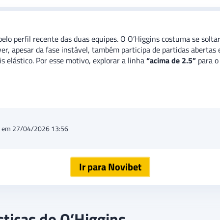
pelo perfil recente das duas equipes. O O’Higgins costuma se sol
er, apesar da fase instável, também participa de partidas abertas
s elástico. Por esse motivo, explorar a linha
“acima de 2.5”
para 
o em 27/04/2026 13:56
Ir para Novibet
sticas do O’Higgins