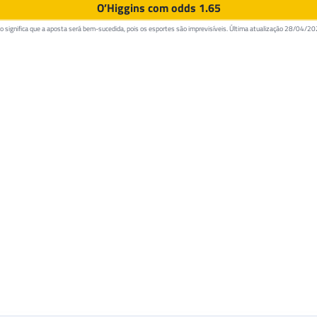
O’Higgins com odds 1.65
 significa que a aposta será bem-sucedida, pois os esportes são imprevisíveis. Última atualização
28/04/20