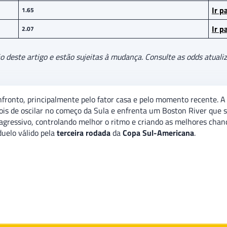
Ir p
1.65
Ir p
2.07
deste artigo e estão sujeitas à mudança. Consulte as odds atualiz
fronto, principalmente pelo fator casa e pelo momento recente. A
is de oscilar no começo da Sula e enfrenta um Boston River que s
agressivo, controlando melhor o ritmo e criando as melhores cha
uelo válido pela
terceira rodada
da
Copa Sul-Americana
.