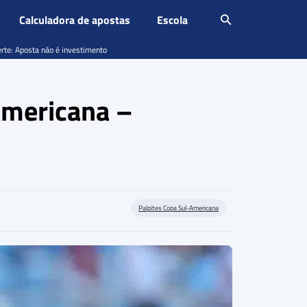
Calculadora de apostas
Escola
erte: Aposta não é investimento
Americana –
Palpites Copa Sul-Americana