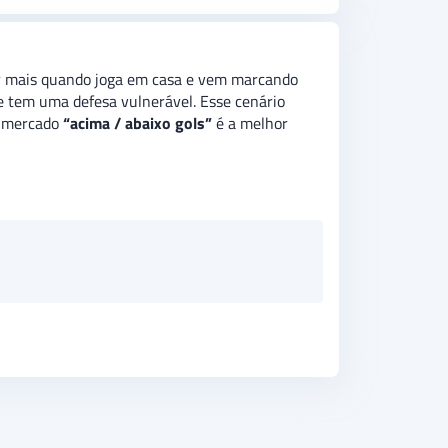
tar mais quando joga em casa e vem marcando
 e tem uma defesa vulnerável. Esse cenário
o mercado
“acima / abaixo gols”
é a melhor