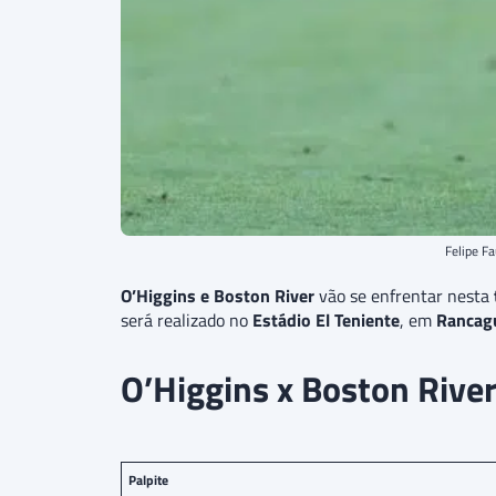
Felipe F
O’Higgins e Boston River
vão se enfrentar nesta
será realizado no
Estádio El Teniente
, em
Rancagu
O’Higgins x Boston River
Palpite