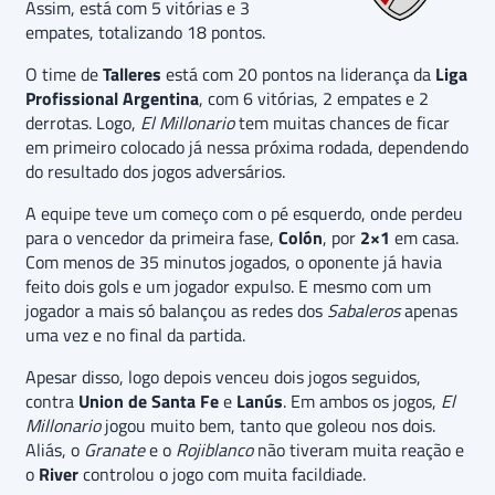
Assim, está com 5 vitórias e 3
empates, totalizando 18 pontos.
O time de
Talleres
está com 20 pontos na liderança da
Liga
Profissional Argentina
, com 6 vitórias, 2 empates e 2
derrotas. Logo,
El Millonario
tem muitas chances de ficar
em primeiro colocado já nessa próxima rodada, dependendo
do resultado dos jogos adversários.
A equipe teve um começo com o pé esquerdo, onde perdeu
para o vencedor da primeira fase,
Colón
, por
2×1
em casa.
Com menos de 35 minutos jogados, o oponente já havia
feito dois gols e um jogador expulso. E mesmo com um
jogador a mais só balançou as redes dos
Sabaleros
apenas
uma vez e no final da partida.
Apesar disso, logo depois venceu dois jogos seguidos,
contra
Union de Santa Fe
e
Lanús
. Em ambos os jogos,
El
Millonario
jogou muito bem, tanto que goleou nos dois.
Aliás, o
Granate
e o
Rojiblanco
não tiveram muita reação e
o
River
controlou o jogo com muita facildiade.