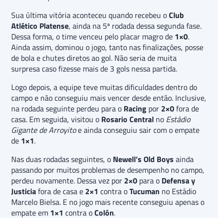
Sua última vitória aconteceu quando recebeu o
Club
Atlético Platense
, ainda na 5ª rodada dessa segunda fase.
Dessa forma, o time venceu pelo placar magro de
1×0
.
Ainda assim, dominou o jogo, tanto nas finalizações, posse
de bola e chutes diretos ao gol. Não seria de muita
surpresa caso fizesse mais de 3 gols nessa partida.
Logo depois, a equipe teve muitas dificuldades dentro do
campo e não conseguiu mais vencer desde então. Inclusive,
na rodada seguinte perdeu para o
Racing
por
2×0
fora de
casa. Em seguida, visitou o
Rosario Central
no
Estádio
Gigante de Arroyito
e ainda conseguiu sair com o empate
de
1×1
.
Nas duas rodadas seguintes, o
Newell’s Old Boys
ainda
passando por muitos problemas de desempenho no campo,
perdeu novamente. Dessa vez por
2×0
para o
Defensa y
Justicia
fora de casa e
2×1
contra o
Tucuman
no Estádio
Marcelo Bielsa. E no jogo mais recente conseguiu apenas o
empate em
1×1
contra o
Colón
.