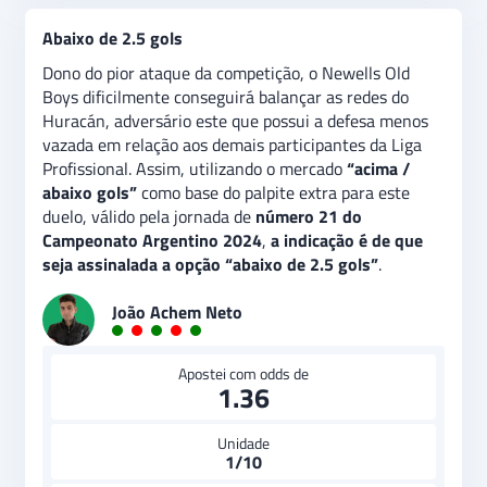
Abaixo de 2.5 gols
Dono do pior ataque da competição, o Newells Old
Boys dificilmente conseguirá balançar as redes do
Huracán, adversário este que possui a defesa menos
vazada em relação aos demais participantes da Liga
Profissional. Assim, utilizando o mercado
“acima /
abaixo gols”
como base do palpite extra para este
duelo, válido pela jornada de
número 21 do
Campeonato Argentino 2024
,
a indicação é de que
seja assinalada a opção “abaixo de 2.5 gols”
.
João Achem Neto
Apostei com odds de
1.36
Unidade
1/10