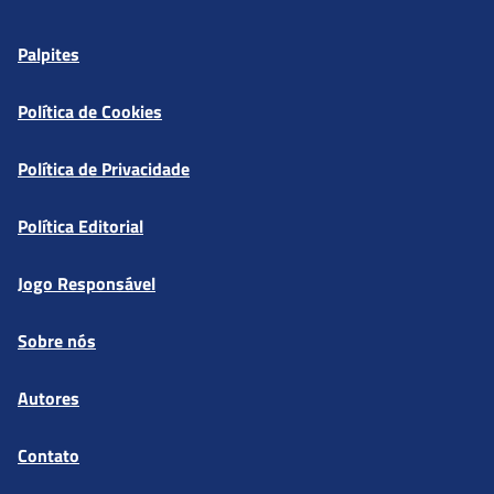
Palpites
Política de Cookies
Política de Privacidade
Política Editorial
Jogo Responsável
Sobre nós
Autores
Contato