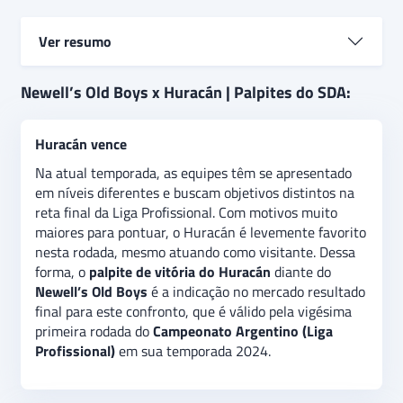
Ver resumo
Newell’s Old Boys e Huracán
se enfrentam em jogo
Newell’s Old Boys x Huracán | Palpites do SDA:
válido pela 21ª rodada do
Campeonato Argentino
.
Vice-líder da tabela, o Huracán visita o Newells Old
Huracán vence
Boys na reta final da Liga Profissional. O palpite é de
vitória do
Huracán
, por ser muito mais estruturado
Na atual temporada, as equipes têm se apresentado
taticamente que o Newells. Além disso, há a
em níveis diferentes e buscam objetivos distintos na
expectativa de poucos gols no confronto, indicando
reta final da Liga Profissional. Com motivos muito
uma aposta extra de
“abaixo de 2.5 gols”
no jogo.
maiores para pontuar, o Huracán é levemente favorito
nesta rodada, mesmo atuando como visitante. Dessa
forma, o
palpite de vitória do Huracán
diante do
Newell’s Old Boys
é a indicação no mercado resultado
final para este confronto, que é válido pela vigésima
primeira rodada do
Campeonato Argentino (Liga
Profissional)
em sua temporada 2024.