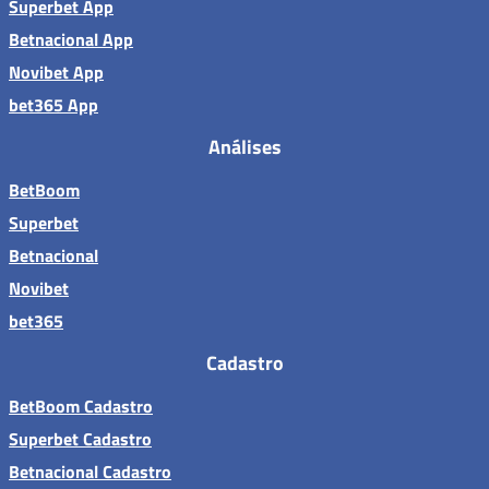
Superbet App
Betnacional App
Novibet App
bet365 App
Análises
BetBoom
Superbet
Betnacional
Novibet
bet365
Cadastro
BetBoom Cadastro
Superbet Cadastro
Betnacional Cadastro