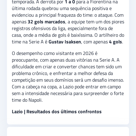
temporada. A derrota por
1 a 0
para a Fiorentina na
última rodada quebrou uma sequência positiva e
evidenciou a principal fraqueza do time: o ataque. Com
apenas
32 gols marcados
, a equipe tem um dos piores
registros ofensivos da liga, especialmente fora de
casa, onde a média de gols é baixíssima. O artilheiro do
time na Serie A é
Gustav Isaksen
, com apenas
4 gols
.
O desempenho como visitante em 2026 é
preocupante, com apenas duas vitórias na Serie A. A
dificuldade em criar e converter chances tem sido um
problema crônico, e enfrentar a melhor defesa da
competição em seus domínios será um desafio imenso.
Com a cabeça na copa, a Lazio pode entrar em campo
sem a intensidade necessária para surpreender o forte
time do Napoli.
Lazio | Resultados dos últimos confrontos