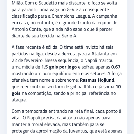
Milão. Com o Scudetto mais distante, o foco se volta
para garantir uma vaga no G-4 e a consequente
classificação para a Champions League. A campanha
em casa, no entanto, é o grande trunfo da equipe de
Antonio Conte, que ainda não sabe o que é perder
diante de sua torcida na Serie A.
A fase recente é sólida. O time está invicto há seis
partidas na liga, desde a derrota para a Atalanta em
22 de fevereiro. Nessa sequência, o Napoli marcou
uma média de
1.5 gols por jogo
e sofreu apenas
0.67
,
mostrando um bom equilíbrio entre os setores. A força
ofensiva tem nome e sobrenome:
Rasmus Hojlund
,
que reencontrou seu faro de gol na Itália e já soma
10
gols
na competição, sendo a principal referência no
ataque.
Com a temporada entrando na reta final, cada ponto é
vital. O Napoli precisa da vitória não apenas para
manter a moral elevada, mas também para se
proteger da aproximação da Juventus, que está apenas