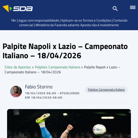
18+ | Jogue com responsabilidade | Aplicam-se os Termos e Condições | Conteúdo
comercial | Ministério da Fazenda adverte: Aposta não é investimento
Palpite Napoli x Lazio – Campeonato
Italiano – 18/04/2026
Sites de Apostas
>
Palpites Campeonato Italiano
>
Palpite Napoli x Lazio –
Campeonato Italiano – 18/04/2026
Fabio Storino
Palpites Campeonato Italiano
18/04/2026 06:00 - ATUALIZADO
EM 18/04/2026 06:00