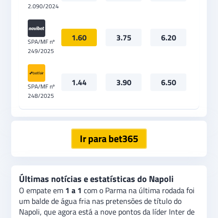
2.090/2024
1.60
3.75
6.20
SPA/MF nº
249/2025
1.44
3.90
6.50
SPA/MF nº
248/2025
Ir para bet365
Últimas notícias e estatísticas do Napoli
O empate em
1 a 1
com o Parma na última rodada foi
um balde de água fria nas pretensões de título do
Napoli, que agora está a nove pontos da líder Inter de