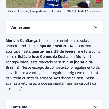
Jogador (Confiança) em partida oficial no dia 3.7.2021 (© IMAGO / Fotoarena)
Ver resumo
Murici e Confiança
Murici e Confiança
, terão seus caminhos cruzados na
se enfrentam em partida válida
primeira rodada da
pela primeira rodada da
Copa do Brasil 2024.
Copa do Brasil 2024
O confronto
. Dono
acontece nesta
de uma campanha sólida no estadual alagoano, o
quarta-feira, 28 de fevereiro
e terá como
palco o
Murici
Estádio José Gomes da Costa,
recebe o principal clube de
Sergipe
em
Murici.
nesta
O
pontapé inicial está marcado para
estreia. O
palpite
é de vitória
do
19h30 (horário de
Confiança
, que deve
Brasília).
explorar bem os contra-ataques de uma equipe que
Neste estágio da competição, o regulamento dá
ao visitante a vantagem de seguir na briga em caso tanto
precisa da vitória. Além disso, há a expectativa de
de vitória quanto de empate. Aos donos da casa, resta
alguns gols, indicando uma aposta de
“acima de 1.5
apenas a vitória para que se mantenham na disputa da
gols”
no jogo.
competição.
Conteúdo