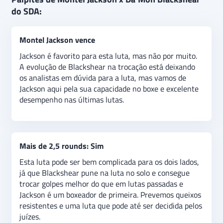
pela Bantamweight em luta que promete ser muito
do SDA:
física e desgastante para ambos. O palpite é de
vitória de Jackson e mais de 2,5 rounds na luta em
Montel Jackson vence
Denver.
Jackson é favorito para esta luta, mas não por muito.
A evolução de Blackshear na trocação está deixando
os analistas em dúvida para a luta, mas vamos de
Jackson aqui pela sua capacidade no boxe e excelente
desempenho nas últimas lutas.
Mais de 2,5 rounds: Sim
Esta luta pode ser bem complicada para os dois lados,
já que Blackshear pune na luta no solo e consegue
trocar golpes melhor do que em lutas passadas e
Jackson é um boxeador de primeira. Prevemos queixos
resistentes e uma luta que pode até ser decidida pelos
juízes.