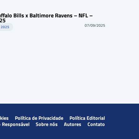
uffalo Bills x Baltimore Ravens – NFL –
25
07/09/2025
L 2025
okies
Política de Privacidade
Política Editorial
o Responsável
Sobre nós
Autores
Contato