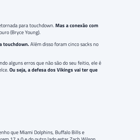
 retornada para touchdown.
Mas a conexão com
ouro (Bryce Young).
ra touchdown.
Além disso foram cinco sacks no
o alguns erros que não são do seu feitio, ele é
elce.
Ou seja, a defesa dos Vikings vai ter que
nho que Miami Dolphins, Buffalo Bills e
irem 17 a 0 e do outro lado estar Zach Wilson.