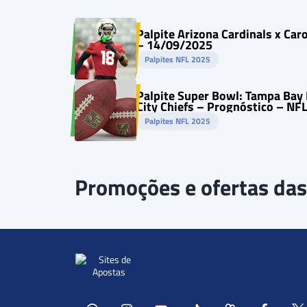
Palpite Arizona Cardinals x Car
– 14/09/2025
Palpites NFL 2025
Palpite Super Bowl: Tampa Bay
City Chiefs – Prognóstico – NF
Palpites NFL 2025
Promoções e ofertas das