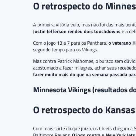
O retrospecto do Minnes
A primeira vitória veio, mas não foi das mais bon
Justin Jefferson rendeu dois touchdowns
e a def
Com o jogo 13 a 7 para os Panthers,
o veterano H
segundo tempo para os Vikings.
Mas contra Patrick Mahomes, o buraco sem dúvidas
acostumado a fazer milagres, achar seus recebedo
fazer muito mais do que na semana passada para
Minnesota Vikings (resultados d
O retrospecto do Kansas 
Com mais sorte do que juízo, os Chiefs chegam à
Baltimore Ravens.
O jogo contra o New York Jets