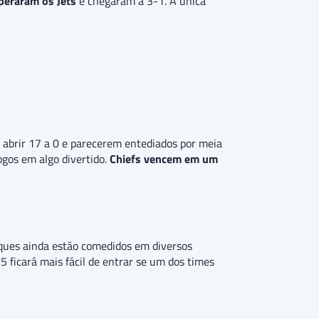
uperaram os Jets
e chegaram a 3-1. A única
e abrir 17 a 0 e parecerem entediados por meia
gos em algo divertido.
Chiefs vencem em um
taques ainda estão comedidos em diversos
5 ficará mais fácil de entrar se um dos times