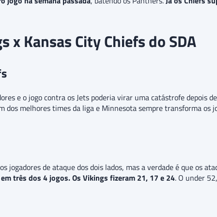
iro jogo na semana passada
, batendo os Panthers.
Já os Chiefs s
s x Kansas City Chiefs do SDA
fs
es e o jogo contra os Jets poderia virar uma catástrofe depois d
m dos melhores times da liga e Minnesota sempre transforma os jo
dos jogadores de ataque dos dois lados, mas a verdade é que os a
 em três dos 4 jogos. Os Vikings fizeram 21, 17 e 24
. O under 52,