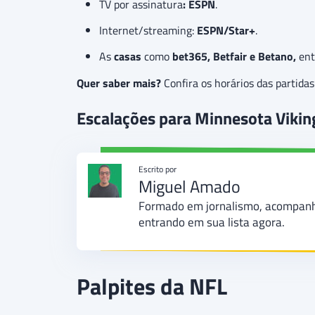
TV por assinatura
:
ESPN
.
Internet/streaming:
ESPN/Star+
.
As
casas
como
bet365, Betfair e Betano,
ent
Quer saber mais?
Confira os horários das partid
Escalações para Minnesota Viking
Escrito por
Miguel Amado
Formado em jornalismo, acompanha 
entrando em sua lista agora.
Palpites da NFL