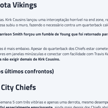
ota Vikings
itas. Kirk Cousins lançou uma interceptação horrível na end zone,
esa subiu o muro, fazendo o necessário contra um quarterback cal
arrison Smith forçou um fumble de Young que foi retornado pa
 é mais embaixo. Apesar do quarterback dos Chiefs estar cometend
res em janelas minúsculas e conectar com facilidade com Travis K
 não exigir demais de Kirk Cousins.
os últimos confrontos)
City Chiefs
 Semana 5 com três vitórias e apenas uma derrota, mesmo desempe
 foi especialmente emocionante
, ainda mais depois dos Chiefs abr