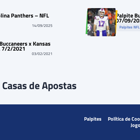
olina Panthers – NFL
Palpite B
07/09/20
14/09/2025
Palpites NF
 Buccaneers x Kansas
L 7/2/2021
03/02/2021
 Casas de Apostas
Palpites
Política de Co
Jog