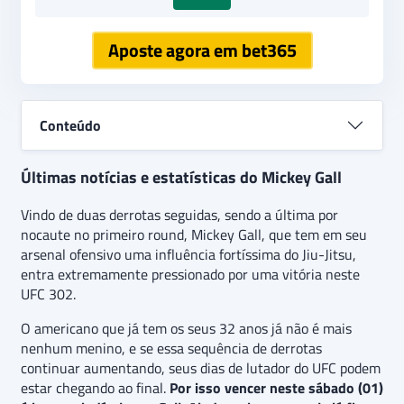
Aposte agora em bet365
Conteúdo
Últimas notícias e estatísticas do Mickey Gall
Vindo de duas derrotas seguidas, sendo a última por
nocaute no primeiro round, Mickey Gall, que tem em seu
arsenal ofensivo uma influência fortíssima do Jiu-Jitsu,
entra extremamente pressionado por uma vitória neste
UFC 302.
O americano que já tem os seus 32 anos já não é mais
nenhum menino, e se essa sequência de derrotas
continuar aumentando, seus dias de lutador do UFC podem
estar chegando ao final.
Por isso vencer neste sábado (01)