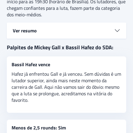
início para as 19h30 (horário de Brasília). Os lutadores, que
chegam confiantes para a luta, fazem parte da categoria
dos meio-médios.
Ver resumo
Mickey Gall e Bassil Hafez se enfrentam pela
Palpites de Mickey Gall x Bassil Hafez do SDA:
Welterweight em luta do UFC 302 em New Jersey. O
favorito é Bassil Hafez e o palpite é de vitória dele
Bassil Hafez vence
em uma luta que apresenta vários cenários possíveis,
mas acreditamos em menos de 2,5 rounds.
Hafez já enfrentou Gall e já venceu. Sem dúvidas é um
lutador superior, ainda mais neste momento da
carreira de Gall. Aqui não vamos sair do óbvio: mesmo
que a luta se prolongue, acreditamos na vitória do
favorito.
Menos de 2,5 rounds: Sim