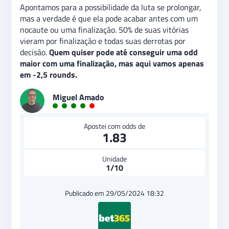
Apontamos para a possibilidade da luta se prolongar,
mas a verdade é que ela pode acabar antes com um
nocaute ou uma finalização. 50% de suas vitórias
vieram por finalização e todas suas derrotas por
decisão.
Quem quiser pode até conseguir uma odd
maior com uma finalização, mas aqui vamos apenas
em -2,5 rounds.
Miguel Amado
Apostei com odds de
1.83
Unidade
1/10
Publicado em 29/05/2024 18:32