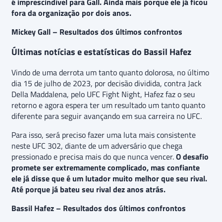
é imprescindível para Gall. Ainda mais porque ele já ficou
fora da organização por dois anos.
Mickey Gall – Resultados dos últimos confrontos
Últimas notícias e estatísticas do Bassil Hafez
Vindo de uma derrota um tanto quanto dolorosa, no último
dia 15 de julho de 2023, por decisão dividida, contra Jack
Della Maddalena, pelo UFC Fight Night, Hafez faz o seu
retorno e agora espera ter um resultado um tanto quanto
diferente para seguir avançando em sua carreira no UFC.
Para isso, será preciso fazer uma luta mais consistente
neste UFC 302, diante de um adversário que chega
pressionado e precisa mais do que nunca vencer.
O desafio
promete ser extremamente complicado, mas confiante
ele já disse que é um lutador muito melhor que seu rival.
Até porque já bateu seu rival dez anos atrás.
Bassil Hafez – Resultados dos últimos confrontos