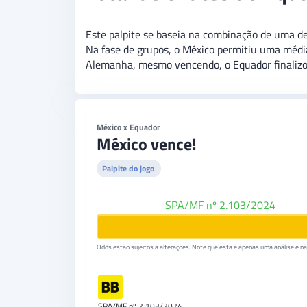
Este palpite se baseia na combinação de uma de
Na fase de grupos, o México permitiu uma méd
Alemanha, mesmo vencendo, o Equador finaliz
México x Equador
México vence!
Palpite do jogo
BetBoom
SPA/MF nº 2.103/2024
Odds estão sujeitos a alterações. Note que esta é apenas uma análise e não
SPA/MF nº 2.103/2024