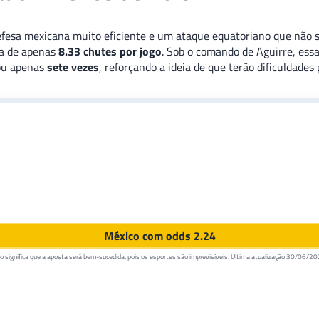
fesa mexicana muito eficiente e um ataque equatoriano que não se 
ia de apenas
8.33 chutes por jogo
. Sob o comando de Aguirre, ess
ou apenas
sete vezes
, reforçando a ideia de que terão dificuldades 
México com odds 2.24
 significa que a aposta será bem-sucedida, pois os esportes são imprevisíveis. Última atualização
30/06/20