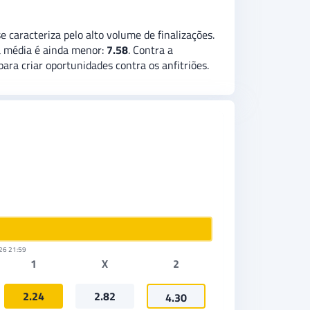
caracteriza pelo alto volume de finalizações.
a média é ainda menor:
7.58
. Contra a
para criar oportunidades contra os anfitriões.
26 21:59
1
X
2
2.24
2.82
4.30