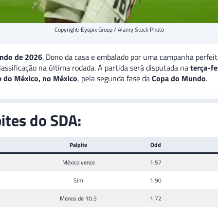
Copyright: Eyepix Group / Alamy Stock Photo
ndo de 2026
. Dono da casa e embalado por uma campanha perfeit
lassificação na última rodada. A partida será disputada na
terça-fe
e do México, no México
, pela segunda fase da
Copa do Mundo
.
ites do SDA:
Palpite
Odd
México vence
1.57
Sim
1.90
Menos de 10.5
1.72