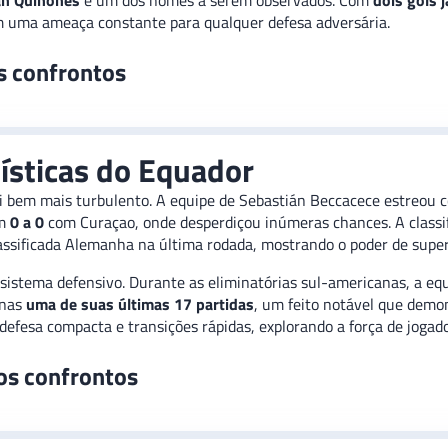
ián Quiñones
é um dos nomes a serem observados. Com
dois gols 
m uma ameaça constante para qualquer defesa adversária.
s confrontos
tísticas do Equador
foi bem mais turbulento. A equipe de Sebastián Beccacece estreou
em
0 a 0
com Curaçao, onde desperdiçou inúmeras chances. A classi
assificada Alemanha na última rodada, mostrando o poder de super
u sistema defensivo. Durante as eliminatórias sul-americanas, a 
enas
uma de suas últimas 17 partidas
, um feito notável que demon
efesa compacta e transições rápidas, explorando a força de joga
os confrontos