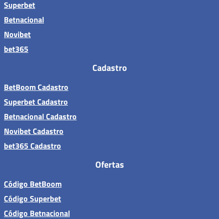
Superbet
Betnacional
Novibet
bet365
Cadastro
BetBoom Cadastro
Superbet Cadastro
Betnacional Cadastro
Novibet Cadastro
bet365 Cadastro
Ofertas
Código BetBoom
Código Superbet
Código Betnacional