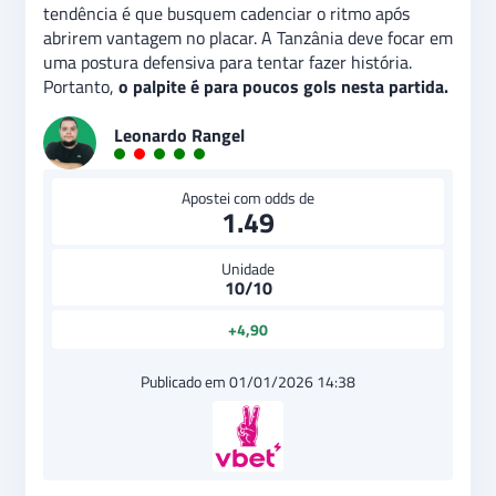
tendência é que busquem cadenciar o ritmo após
abrirem vantagem no placar. A Tanzânia deve focar em
uma postura defensiva para tentar fazer história.
Portanto,
o palpite é para poucos gols nesta partida.
Leonardo Rangel
Apostei com odds de
1.49
Unidade
10/10
+4,90
Publicado em 01/01/2026 14:38