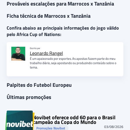
Prováveis escalações para Marrocos x Tanzânia
Ficha técnica de Marrocos x Tanzânia
Confira abaixo as principais informações do jogo válido
pelo Africa Cup of Nations:
Escrito por
Leonardo Rangel
É um apaixonado por esportes. As apostas fazem parte do meu
trabalho diário, seja apostando ou produzindo conteúdo sobre o
tema.
Palpites do Futebol Europeu
Últimas promoções
Novibet oferece odd 60 para o Brasil
campeão da Copa do Mundo
03/08/2026
Promoções Novibet