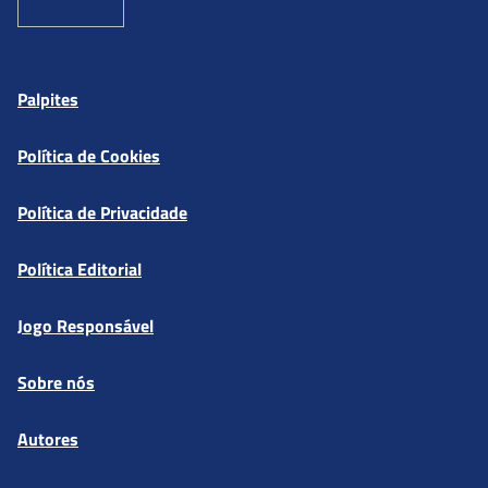
Palpites
Política de Cookies
Política de Privacidade
Política Editorial
Jogo Responsável
Sobre nós
Autores