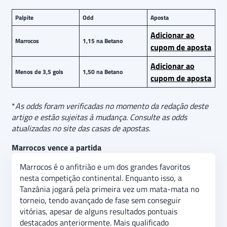
Palpite
Odd
Aposta
Adicionar ao
Marrocos
1,15 na Betano
cupom de aposta
Adicionar ao
Menos de 3,5 gols
1,50 na Betano
cupom de aposta
*
As odds foram verificadas no momento da redação deste
artigo e estão sujeitas à mudança. Consulte as odds
atualizadas no site das casas de apostas.
Marrocos vence a partida
Marrocos é o anfitrião e um dos grandes favoritos
nesta competição continental. Enquanto isso, a
Tanzânia jogará pela primeira vez um mata-mata no
torneio, tendo avançado de fase sem conseguir
vitórias, apesar de alguns resultados pontuais
destacados anteriormente. Mais qualificado