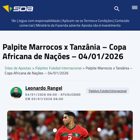
18+ | Jogue com responsabilidade | Aplicam-se os Termos e Condições | Conteúdo
comercial | Ministério da Fazenda adverte: Aposta não é investimento
Palpite Marrocos x Tanzânia – Copa
Africana de Nações – 04/01/2026
Sites de Apostas
>
Palpites Futebol Internacional
>
Palpite Marrocos x Tanzânia –
Copa Africana de Nações – 04/01/2026
Leonardo Rangel
Palpites Futebol Internacional
04/01/2026 06:00 - ATUALIZADO
EM 05/01/2026 06:00