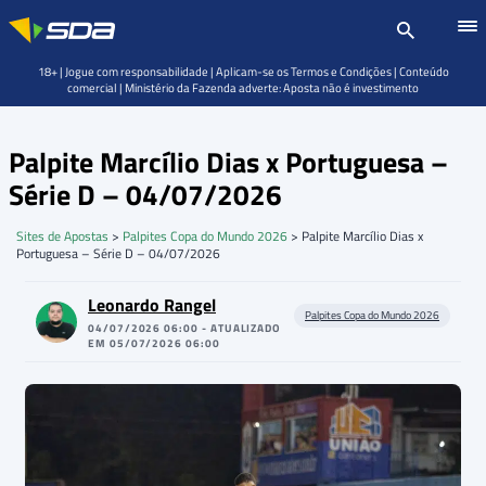
18+ | Jogue com responsabilidade | Aplicam-se os Termos e Condições | Conteúdo
comercial | Ministério da Fazenda adverte: Aposta não é investimento
Palpite Marcílio Dias x Portuguesa –
Série D – 04/07/2026
Sites de Apostas
>
Palpites Copa do Mundo 2026
>
Palpite Marcílio Dias x
Portuguesa – Série D – 04/07/2026
Leonardo Rangel
Palpites Copa do Mundo 2026
04/07/2026 06:00 - ATUALIZADO
EM 05/07/2026 06:00