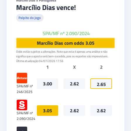
Marcílio Dias x Portuguesa
Marcílio Dias vence!
Palpite do jogo
SPA/MF nº 2.090/2024
Superbet
Marcílio Dias com odds 3.05
Odds estão sujeitos a alterações. Note que esta é apenas uma análise e não
significa que a aposta será bem-sucedida, pois os esportes são imprevisíveis.
Última atualização
04/07/2026 17:56
1
X
2
3.00
2.62
2.65
SPA/MF nº
246/2025
3.05
2.62
2.62
SPA/MF nº
2.090/2024