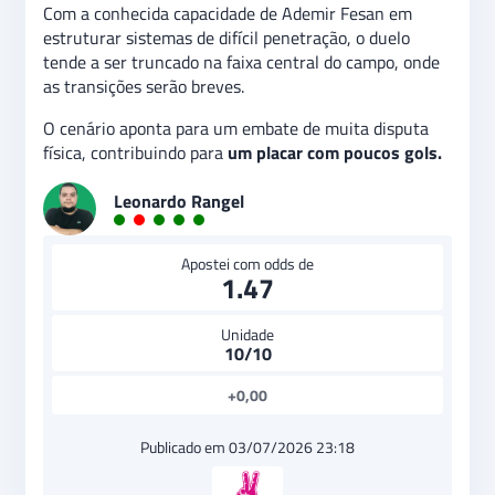
Com a conhecida capacidade de Ademir Fesan em
estruturar sistemas de difícil penetração, o duelo
tende a ser truncado na faixa central do campo, onde
as transições serão breves.
O cenário aponta para um embate de muita disputa
física, contribuindo para
um placar com poucos gols.
Leonardo Rangel
Apostei com odds de
1.47
Unidade
10/10
+0,00
Publicado em 03/07/2026 23:18