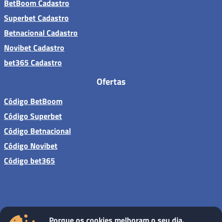
BetBoom Cadastro
Superbet Cadastro
Betnacional Cadastro
Novibet Cadastro
bet365 Cadastro
Ofertas
Código BetBoom
Código Superbet
Código Betnacional
Código Novibet
Código bet365
Porque os cookies melhoram o seu dia.