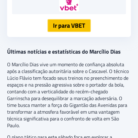
Ir para VBET
Últimas notícias e estatísticas do Marcílio Dias
O Marcílio Dias vive um momento de confiança absoluta
após a classificação autoritária sobre o Cascavel. O técnico
Lúcio Flávio tem focado seus treinos no preenchimento de
espaços e na pressão agressiva sobre o portador da bola,
contando com a verticalidade do recém-chegado
Garrinscha para desequilibrar a marcação adversária. O
time busca manter a força do Gigantão das Avenidas para
transformar a atmosfera favorável em uma vantagem
técnica significativa para o confronto de volta em São
Paulo.
O plano tático para este sábado foca em explorar a