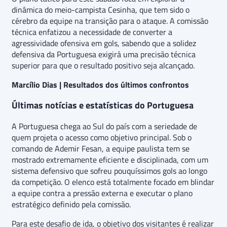
dinâmica do meio-campista Cesinha, que tem sido o
cérebro da equipe na transição para o ataque. A comissão
técnica enfatizou a necessidade de converter a
agressividade ofensiva em gols, sabendo que a solidez
defensiva da Portuguesa exigirá uma precisão técnica
superior para que o resultado positivo seja alcançado.
Marcílio Dias | Resultados dos últimos confrontos
Últimas notícias e estatísticas do Portuguesa
A Portuguesa chega ao Sul do país com a seriedade de
quem projeta o acesso como objetivo principal. Sob o
comando de Ademir Fesan, a equipe paulista tem se
mostrado extremamente eficiente e disciplinada, com um
sistema defensivo que sofreu pouquíssimos gols ao longo
da competição. O elenco está totalmente focado em blindar
a equipe contra a pressão externa e executar o plano
estratégico definido pela comissão.
Para este desafio de ida, o objetivo dos visitantes é realizar