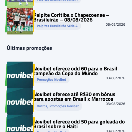
Palpite Coritiba x Chapecoense –
Brasileirão – 08/08/2026
08/08/2026
Palpites Brasileirão Série A
Últimas promoções
Novibet oferece odd 60 para o Brasil
campeão da Copa do Mundo
03/08/2026
Promoções Novibet
Novibet oferece até R$30 em bônus
para apostas em Brasil x Marrocos
03/08/2026
, 
Outros
Promoções Novibet
Novibet oferece odd 50 para goleada do
Brasil sobre o Haiti
03/08/2026