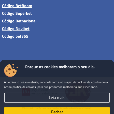
Código BetBoom
Código Superbet
Código Betnacional
Código Novibet
Código bet365
Porque os cookies melhoram o seu dia.
Sites de apostas - Todos os direitos reservados
Ao utilizar o nosso website, concorda com a utilização de cookies de acordo com a
nossa política de cookies, para que possamos melhorar a sua experiência.
Leia mais
Ministério da Fazenda adverte: Aposta não é investimento
Fechar