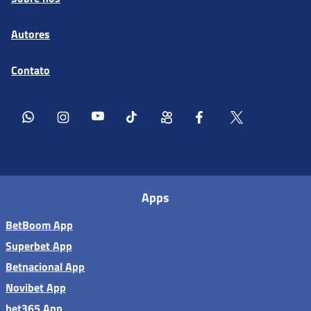
Autores
Contato
Apps
BetBoom App
Superbet App
Betnacional App
Novibet App
bet365 App