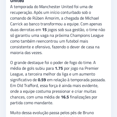
United
A temporada do Manchester United foi uma de
recuperação. Após um início conturbado sob o
comando de Rúben Amorim, a chegada de Michael
Carrick ao banco transformou a equipe. Com apenas
duas derrotas em
15
jogos sob sua gestão, o time não
só garantiu uma vaga na próxima Champions League
como também reencontrou um futebol mais
consistente e ofensivo, fazendo o dever de casa na
maioria das vezes.
O grande destaque foi o poder de fogo do time. A
média de gols subiu para
1.75
por jogo na Premier
League, a terceira melhor da liga e um aumento
significativo de
0.59
em relação à temporada passada.
Em Old Trafford, essa força é ainda mais evidente,
onde a equipe costuma pressionar e criar muitas
chances, com uma média de
16.5
finalizações por
partida como mandante.
Muito dessa evolução passa pelos pés de Bruno