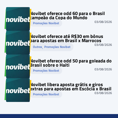
Novibet oferece odd 60 para o Brasil
campeão da Copa do Mundo
03/08/2026
Promoções Novibet
Novibet oferece até R$30 em bônus
para apostas em Brasil x Marrocos
03/08/2026
, 
Outros
Promoções Novibet
Novibet oferece odd 50 para goleada do
Brasil sobre o Haiti
03/08/2026
Promoções Novibet
Novibet libera aposta grátis e giros
extras para apostas em Escócia x Brasil
03/08/2026
Promoções Novibet