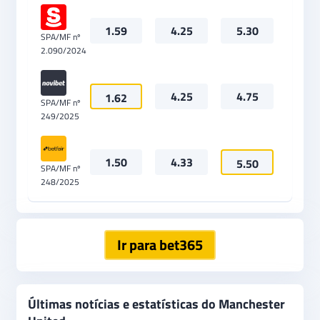
1.59
4.25
5.30
SPA/MF nº
2.090/2024
4.25
4.75
1.62
SPA/MF nº
249/2025
1.50
4.33
5.50
SPA/MF nº
248/2025
Ir para bet365
Últimas notícias e estatísticas do Manchester