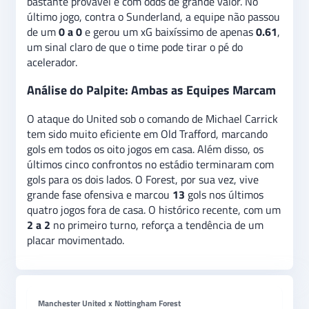
bastante provável e com odds de grande valor. No
último jogo, contra o Sunderland, a equipe não passou
de um
0 a 0
e gerou um xG baixíssimo de apenas
0.61
,
um sinal claro de que o time pode tirar o pé do
acelerador.
Análise do Palpite: Ambas as Equipes Marcam
O ataque do United sob o comando de Michael Carrick
tem sido muito eficiente em Old Trafford, marcando
gols em todos os oito jogos em casa. Além disso, os
últimos cinco confrontos no estádio terminaram com
gols para os dois lados. O Forest, por sua vez, vive
grande fase ofensiva e marcou
13
gols nos últimos
quatro jogos fora de casa. O histórico recente, com um
2 a 2
no primeiro turno, reforça a tendência de um
placar movimentado.
Manchester United x Nottingham Forest