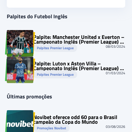
Palpites do Futebol Inglês
Palpite: Manchester United x Everton –
Campeonato Inglês (Premier League) –
09/03/2024
08/03/2024
Palpites Premier League
Palpite: Luton x Aston Villa –
Campeonato Inglês (Premier League) –
02/03/2024
01/03/2024
Palpites Premier League
Últimas promoções
Novibet oferece odd 60 para o Brasil
campeão da Copa do Mundo
03/08/2026
Promoções Novibet