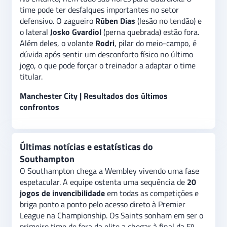
time pode ter desfalques importantes no setor
defensivo. O zagueiro
Rúben Dias
(lesão no tendão) e
o lateral
Josko Gvardiol
(perna quebrada) estão fora.
Além deles, o volante
Rodri
, pilar do meio-campo, é
dúvida após sentir um desconforto físico no último
jogo, o que pode forçar o treinador a adaptar o time
titular.
Manchester City | Resultados dos últimos
confrontos
Últimas notícias e estatísticas do
Southampton
O Southampton chega a Wembley vivendo uma fase
espetacular. A equipe ostenta uma sequência de
20
jogos de invencibilidade
em todas as competições e
briga ponto a ponto pelo acesso direto à Premier
League na Championship. Os Saints sonham em ser o
primeiro time de fora da elite a chegar à final da FA