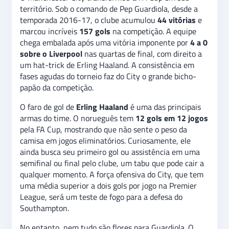
território. Sob o comando de Pep Guardiola, desde a
temporada 2016-17, o clube acumulou
44 vitórias
e
marcou incríveis
157 gols
na competição. A equipe
chega embalada após uma vitória imponente por
4 a 0
sobre o Liverpool
nas quartas de final, com direito a
um hat-trick de Erling Haaland. A consistência em
fases agudas do torneio faz do City o grande bicho-
papão da competição.
O faro de gol de
Erling Haaland
é uma das principais
armas do time. O norueguês tem
12 gols em 12 jogos
pela FA Cup, mostrando que não sente o peso da
camisa em jogos eliminatórios. Curiosamente, ele
ainda busca seu primeiro gol ou assistência em uma
semifinal ou final pelo clube, um tabu que pode cair a
qualquer momento. A força ofensiva do City, que tem
uma média superior a dois gols por jogo na Premier
League, será um teste de fogo para a defesa do
Southampton.
No entanto, nem tudo são flores para Guardiola. O