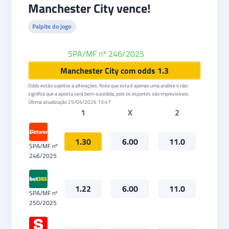
Manchester City vence!
Palpite do jogo
SPA/MF nº 246/2025
Betano
Manchester City com odds 1.3
Odds estão sujeitos a alterações. Note que esta é apenas uma análise e não
significa que a aposta será bem-sucedida, pois os esportes são imprevisíveis.
Última atualização
25/04/2026 13:47
1
X
2
1.30
6.00
11.0
SPA/MF nº
246/2025
1.22
6.00
11.0
SPA/MF nº
250/2025