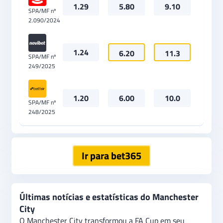
1.29
5.80
9.10
SPA/MF nº
2.090/2024
1.24
6.20
11.3
SPA/MF nº
249/2025
1.20
6.00
10.0
SPA/MF nº
248/2025
Ir para bet365
Últimas notícias e estatísticas do Manchester
City
O Manchester City transformou a FA Cup em seu