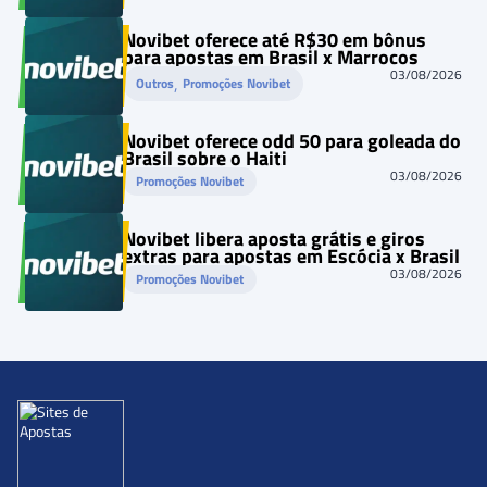
Novibet oferece até R$30 em bônus
para apostas em Brasil x Marrocos
03/08/2026
, 
Outros
Promoções Novibet
Novibet oferece odd 50 para goleada do
Brasil sobre o Haiti
03/08/2026
Promoções Novibet
Novibet libera aposta grátis e giros
extras para apostas em Escócia x Brasil
03/08/2026
Promoções Novibet