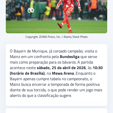
Copyright: ZUMA Press, Inc. / Alamy Stock Photo
O Bayern de Munique, já coroado campeão, visita o
Mainz em um confronto pela
Bundesliga
que serve
mais como preparação para os bávaros. A partida
acontece neste
sábado, 25 de abril de 2026
, às
10:30
(horário de Brasília)
, na
Mewa Arena
. Enquanto o
Bayern apenas cumpre tabela no campeonato, o
Mainz busca encerrar a temporada de forma positiva
diante de sua torcida, o que pode render um jogo mais
aberto do que a classificação sugere.