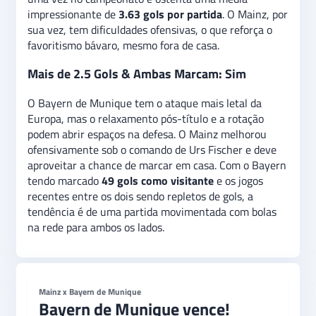
impressionante de
3.63 gols por partida
. O Mainz, por
sua vez, tem dificuldades ofensivas, o que reforça o
favoritismo bávaro, mesmo fora de casa.
Mais de 2.5 Gols & Ambas Marcam: Sim
O Bayern de Munique tem o ataque mais letal da
Europa, mas o relaxamento pós-título e a rotação
podem abrir espaços na defesa. O Mainz melhorou
ofensivamente sob o comando de Urs Fischer e deve
aproveitar a chance de marcar em casa. Com o Bayern
tendo marcado
49 gols como visitante
e os jogos
recentes entre os dois sendo repletos de gols, a
tendência é de uma partida movimentada com bolas
na rede para ambos os lados.
Mainz x Bayern de Munique
Bayern de Munique vence!