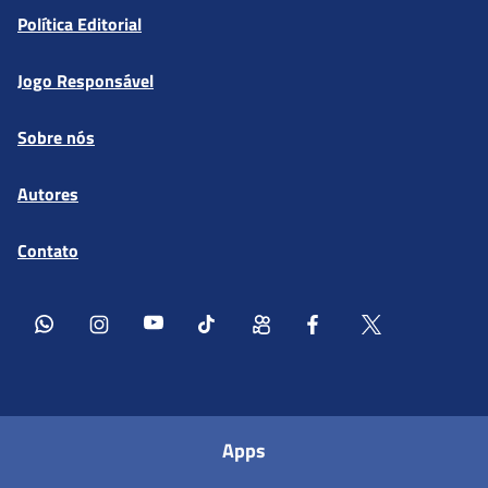
Política Editorial
Jogo Responsável
Sobre nós
Autores
Contato
Apps