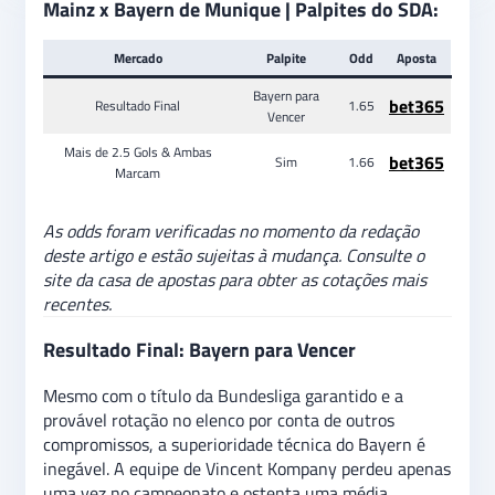
Mainz x Bayern de Munique | Palpites do SDA:
Mercado
Palpite
Odd
Aposta
Bayern para
bet365
Resultado Final
1.65
Vencer
Mais de 2.5 Gols & Ambas
bet365
Sim
1.66
Marcam
As odds foram verificadas no momento da redação
deste artigo e estão sujeitas à mudança. Consulte o
site da casa de apostas para obter as cotações mais
recentes.
Resultado Final: Bayern para Vencer
Mesmo com o título da Bundesliga garantido e a
provável rotação no elenco por conta de outros
compromissos, a superioridade técnica do Bayern é
inegável. A equipe de Vincent Kompany perdeu apenas
uma vez no campeonato e ostenta uma média