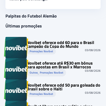
Palpites do Futebol Alemão
Últimas promoções
Novibet oferece odd 60 para o Brasil
campeão da Copa do Mundo
03/08/2026
Promoções Novibet
Novibet oferece até R$30 em bônus
para apostas em Brasil x Marrocos
03/08/2026
, 
Outros
Promoções Novibet
Novibet oferece odd 50 para goleada do
Brasil sobre o Haiti
03/08/2026
Promoções Novibet