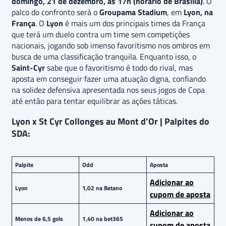
domingo, 21 de dezembro, às 17h (horário de Brasília)
. O
palco do confronto será o
Groupama Stadium
, em
Lyon, na
França
. O
Lyon
é mais um dos principais times da França
que terá um duelo contra um time sem competições
nacionais, jogando sob imenso favoritismo nos ombros em
busca de uma classificação tranquila. Enquanto isso, o
Saint-Cyr
sabe que o favoritismo é todo do rival, mas
aposta em conseguir fazer uma atuação digna, confiando
na solidez defensiva apresentada nos seus jogos de Copa
até então para tentar equilibrar as ações táticas.
Lyon x St Cyr Collonges au Mont d’Or | Palpites do
SDA:
Palpite
Odd
Aposta
Adicionar ao
Lyon
1,02 na Betano
cupom de aposta
Adicionar ao
Menos de 6,5 gols
1,40 na bet365
cupom de aposta